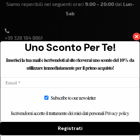
Siamo reperibili nei seguenti orari
9:00 – 20:00
dal
Lun-
Sab
+39 328 184 8861
Uno Sconto Per Te!
Inserisci la tua mail e iscrivendoti al sito riceverai uno sconto del 10% da
utilizzare immediatamente per il primo acquisto!
ETNICHOME
Home
Subscribe to our newsletter
Chi siamo
Iscrivendomi accetto il trattamento dei miei dati personali
Privacy policy
Catalogo
Contatti
Registrati