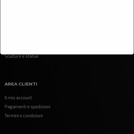
CATEGORIE
Arredamento
Illuminazione
Oggettistica e soprammobili
Quadri e pannelli decorativi
Sculture e statue
AREA CLIENTI
Il mio account
Pagamenti e spedizioni
Termini e condizioni