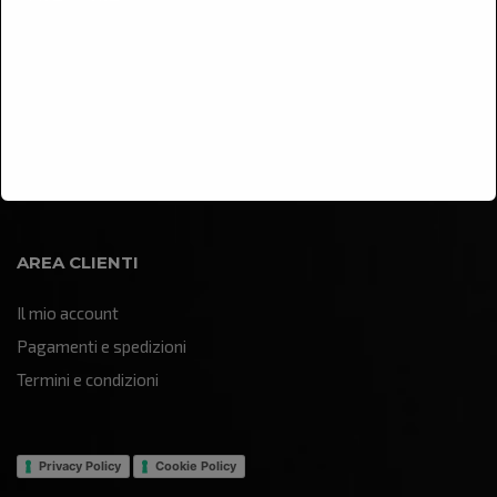
Arredamento
Illuminazione
Oggettistica e soprammobili
Quadri e pannelli decorativi
Sculture e statue
AREA CLIENTI
Il mio account
Pagamenti e spedizioni
Termini e condizioni
Privacy Policy
Cookie Policy