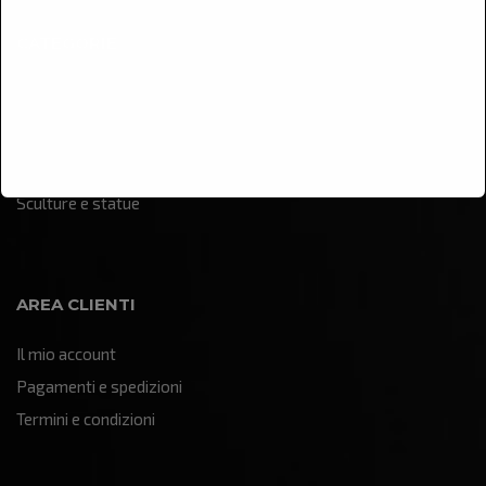
CATEGORIE
Arredamento
Illuminazione
Oggettistica e soprammobili
Quadri e pannelli decorativi
Sculture e statue
AREA CLIENTI
Il mio account
Pagamenti e spedizioni
Termini e condizioni