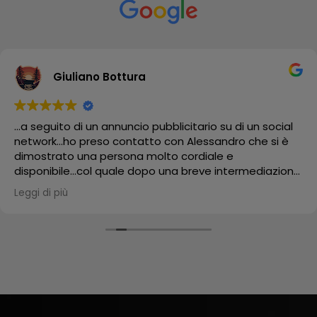
Giuliano Bottura
...a seguito di un annuncio pubblicitario su di un social
network...ho preso contatto con Alessandro che si è
dimostrato una persona molto cordiale e
disponibile...col quale dopo una breve intermediazione
ho acquistato una libreria "Yin Yang"!!! che mi è stata
Leggi di più
trattata e spedita con tempi brevissimi data la
distanza oltretutto imballata con attenzione...e infatti
mi è stata recapitata in maniera impeccabile!!! è un
componente d'arredo davvero particolare che sta
veramente bene all'interno del mio "Salotto" della mia
attività...sono certo che farà un figurone!!! grazie
mille...mi hai aiutato ad ultimare un progetto che
nasce da lontano!!!