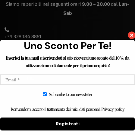
Siamo reperibili nei seguenti orari
9:00 – 20:00
dal
Lun-
Sab
+39 328 184 8861
Uno Sconto Per Te!
Inserisci la tua mail e iscrivendoti al sito riceverai uno sconto del 10% da
utilizzare immediatamente per il primo acquisto!
ETNICHOME
Home
Subscribe to our newsletter
Chi siamo
Iscrivendomi accetto il trattamento dei miei dati personali
Privacy policy
Catalogo
Contatti
Registrati