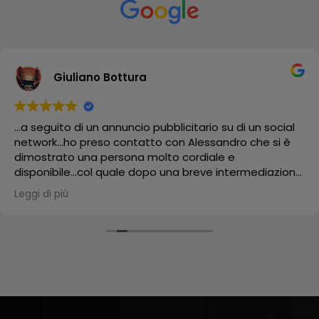
Giuliano Bottura
...a seguito di un annuncio pubblicitario su di un social
network...ho preso contatto con Alessandro che si è
dimostrato una persona molto cordiale e
disponibile...col quale dopo una breve intermediazione
ho acquistato una libreria "Yin Yang"!!! che mi è stata
Leggi di più
trattata e spedita con tempi brevissimi data la
distanza oltretutto imballata con attenzione...e infatti
mi è stata recapitata in maniera impeccabile!!! è un
componente d'arredo davvero particolare che sta
veramente bene all'interno del mio "Salotto" della mia
attività...sono certo che farà un figurone!!! grazie
mille...mi hai aiutato ad ultimare un progetto che
nasce da lontano!!!