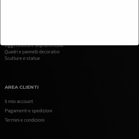
CATEGORIE
Arredamento
Illuminazione
Oggettistica e soprammobili
Quadri e pannelli decorativi
Sculture e statue
AREA CLIENTI
Il mio account
Pagamenti e spedizioni
Termini e condizioni