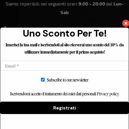
Siamo reperibili nei seguenti orari
9:00 – 20:00
dal
Lun-
Sab
Uno Sconto Per Te!
+39 328 184 8861
Inserisci la tua mail e iscrivendoti al sito riceverai uno sconto del 10% da
utilizzare immediatamente per il primo acquisto!
ETNICHOME
Subscribe to our newsletter
Home
Iscrivendomi accetto il trattamento dei miei dati personali
Privacy policy
Chi siamo
Catalogo
Registrati
Contatti