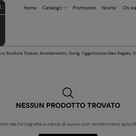
modal-check
Home
Catalogo
Promozioni
Novita’
Chi s
tro Sculture Statue, Arredamento, Gong, Oggettistica Idee Regalo, S
NESSUN PRODOTTO TROVATO
ntrolla l'ortografia o cerca di nuovo con termini meno specifi