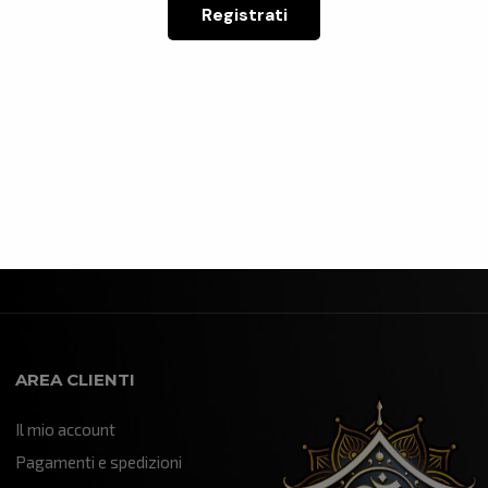
bellissimo
bellissimo, che mi è stato
Registrati
rivato in
consegnato, in perfette
 Il proprietario
condizioni, nell'arco di qualche
ato gentilissimo
giorno. Sono soddisfattissimo!
Leggi di più
ile a darmi tutte
Complimenti al titolare
Mi ha anche
Alessandro.
o del suo
o.
AREA CLIENTI
Il mio account
Pagamenti e spedizioni