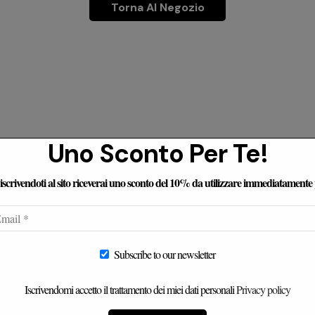
Torna Al Negozio
Uno Sconto Per Te!
censioni Dei Nostri Clienti
e iscrivendoti al sito riceverai uno sconto del 10% da utilizzare immediatamente
a musumeci
carmine pucci
Subscribe to our newsletter
Iscrivendomi accetto il trattamento dei miei dati personali
Privacy policy
rienza con
Ho acquistato un armadio