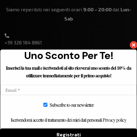
Siamo reperibili nei seguenti orari
9:00 – 20:00
dal
Lun-
Sab
+39 328 184 8861
Uno Sconto Per Te!
Inserisci la tua mail e iscrivendoti al sito riceverai uno sconto del 10% da
utilizzare immediatamente per il primo acquisto!
ETNICHOME
Home
Subscribe to our newsletter
Chi siamo
Catalogo
Iscrivendomi accetto il trattamento dei miei dati personali
Privacy policy
Contatti
Registrati