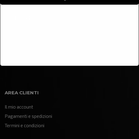
CATEGORIE
Arredamento
Illuminazione
Oggettistica e soprammobili
Quadri e pannelli decorativi
Sculture e statue
AREA CLIENTI
Il mio account
Pagamenti e spedizioni
Termini e condizioni