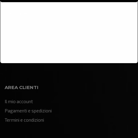
CATEGORIE
Arredamento
Illuminazione
Oggettistica e soprammobili
Quadri e pannelli decorativi
Sculture e statue
AREA CLIENTI
Il mio account
Pagamenti e spedizioni
Termini e condizioni