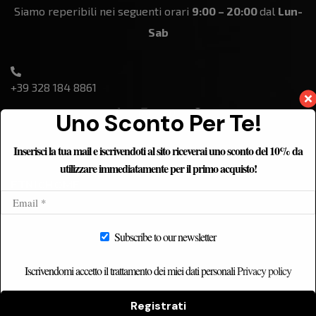
Siamo reperibili nei seguenti orari
9:00 – 20:00
dal
Lun-
Sab
+39 328 184 8861
Uno Sconto Per Te!
Inserisci la tua mail e iscrivendoti al sito riceverai uno sconto del 10% da
utilizzare immediatamente per il primo acquisto!
ETNICHOME
Home
Subscribe to our newsletter
Chi siamo
Catalogo
Iscrivendomi accetto il trattamento dei miei dati personali
Privacy policy
Contatti
Registrati