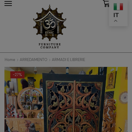
0
modal-check
IT
Home
ARREDAMENTO
ARMADI E LIBRERIE
-
27%