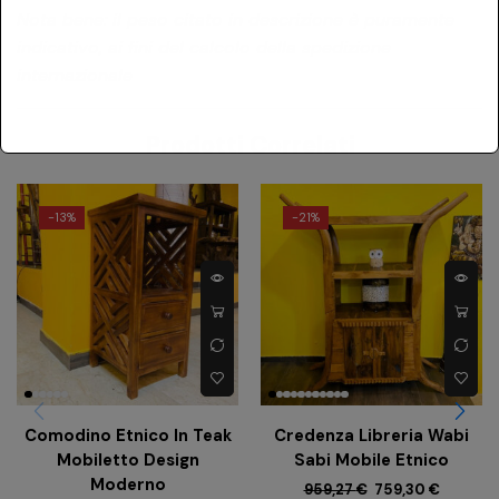
Nota bene: il peso citato in descrizione è puramente
indicativo, ai fini del calcolo della spedizione
internazionale
Prodotti Correlati
-
13%
-
21%
Comodino Etnico In Teak
Credenza Libreria Wabi
Mobiletto Design
Sabi Mobile Etnico
Moderno
959,27
€
759,30
€