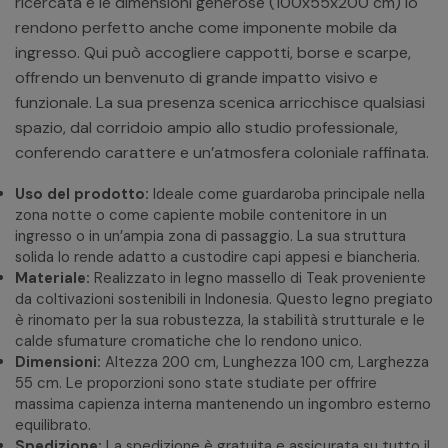
ricercata e le dimensioni generose (100x55x200 cm) lo
rendono perfetto anche come imponente mobile da
ingresso. Qui può accogliere cappotti, borse e scarpe,
offrendo un benvenuto di grande impatto visivo e
funzionale. La sua presenza scenica arricchisce qualsiasi
spazio, dal corridoio ampio allo studio professionale,
conferendo carattere e un’atmosfera coloniale raffinata.
Uso del prodotto:
Ideale come guardaroba principale nella
zona notte o come capiente mobile contenitore in un
ingresso o in un’ampia zona di passaggio. La sua struttura
solida lo rende adatto a custodire capi appesi e biancheria.
Materiale:
Realizzato in legno massello di Teak proveniente
da coltivazioni sostenibili in Indonesia. Questo legno pregiato
è rinomato per la sua robustezza, la stabilità strutturale e le
calde sfumature cromatiche che lo rendono unico.
Dimensioni:
Altezza 200 cm, Lunghezza 100 cm, Larghezza
55 cm. Le proporzioni sono state studiate per offrire
massima capienza interna mantenendo un ingombro esterno
equilibrato.
Spedizione:
La spedizione è gratuita e assicurata su tutto il