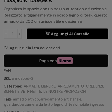
1.388,90
€
1.009,98
€
Organizza lo spazio con un pezzo autentico e funzionale.
Realizzato artigianalmente in solido legno di teak, questo
armadio da 200 cm unisce stile e capienza.
Aggiungi Al Carrello
Aggiungi alla lista dei desideri
EAN:
SKU:
armdabbd-2
Categorie:
ARMADI E LIBRERIE
,
ARREDAMENTO
,
CREDENZE
BUFFET E VETRINETTE
,
LE NOSTRE PROMOZIONI
Tags:
armadio etnico
,
arredamento artigianale
,
guardaroba camera da letto
,
legno di teak
,
mobile ingresso