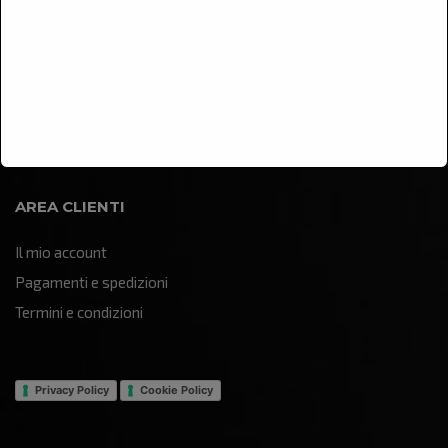
Arredamento
Illuminazione
Oggettistica e soprammobili
Quadri e pannelli decorativi
Sculture e statue
AREA CLIENTI
Il mio account
Pagamenti e spedizioni
Termini e condizioni
Privacy Policy
Cookie Policy