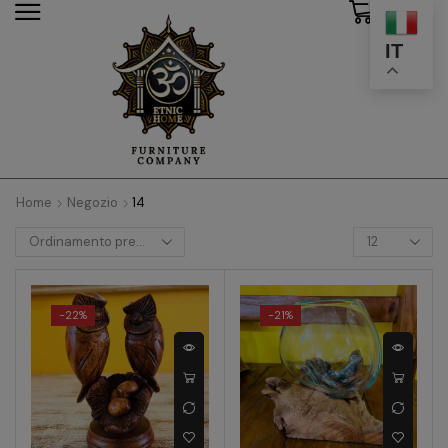
0
modal-check
IT
Home
Negozio
14
-
22%
-
21%