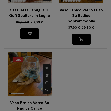
Statuetta Famiglia Di
Vaso Etnico Vetro Fuso
Gufi Scultura In Legno
Su Radice
Soprammobile
26,50
€
20,69
€
37,90
€
29,80
€
-
21%
Vaso Etnico Vetro Su
Radice Calice