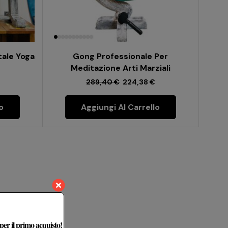
tale Yoga
Gong Professionale Per
Meditazione Arti Marziali
289,40
€
224,38
€
o
Aggiungi Al Carrello
 per il primo acquisto!