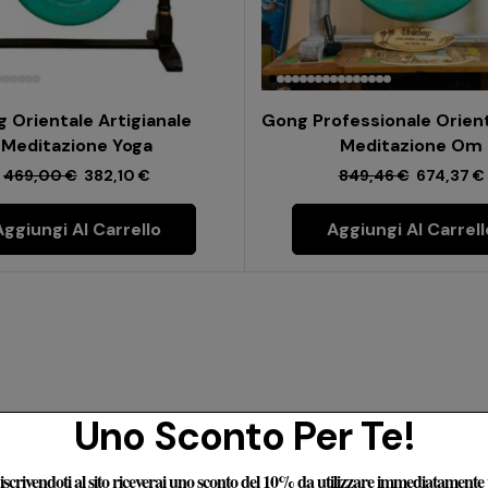
 Orientale Artigianale
Gong Professionale Orien
Meditazione Yoga
Meditazione Om
469,00
€
382,10
€
849,46
€
674,37
€
Aggiungi Al Carrello
Aggiungi Al Carrell
Uno Sconto Per Te!
e iscrivendoti al sito riceverai uno sconto del 10% da utilizzare immediatamente