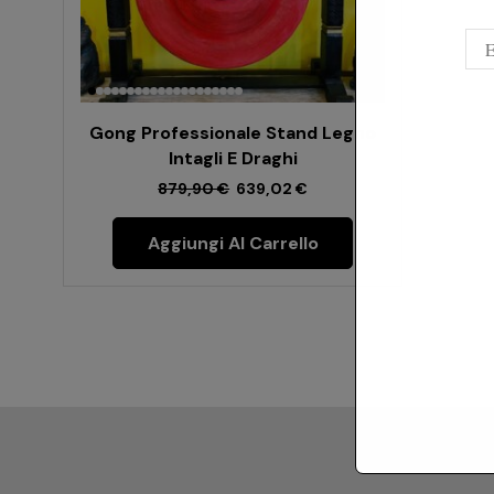
Gong Professionale Stand Legno
Intagli E Draghi
879,90
€
639,02
€
Aggiungi Al Carrello
Le Re