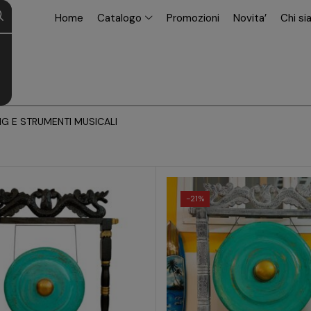
modal-check
Home
Catalogo
Promozioni
Novita’
Chi s
G E STRUMENTI MUSICALI
-
21%