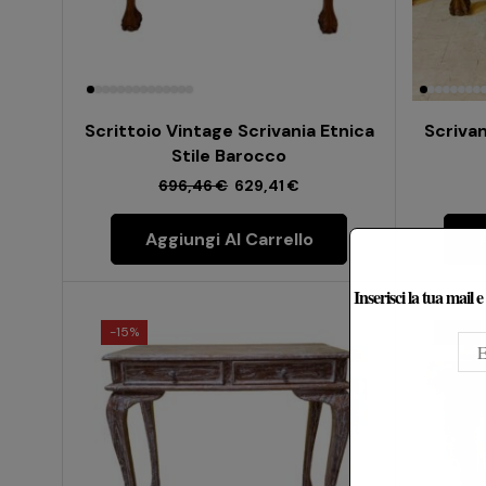
Scrittoio Vintage Scrivania Etnica
Scrivan
Stile Barocco
696,46
€
629,41
€
Aggiungi Al Carrello
Inserisci la tua mail 
-
15%
-
15%