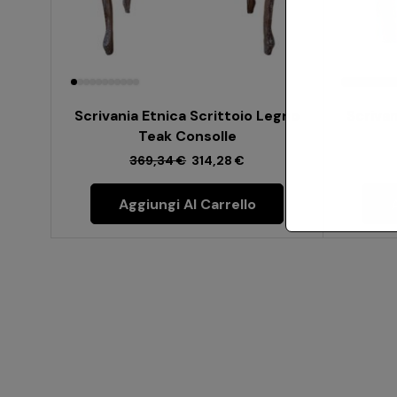
Scrivania Etnica Scrittoio Legno
Scrivan
Teak Consolle
369,34
€
314,28
€
Aggiungi Al Carrello