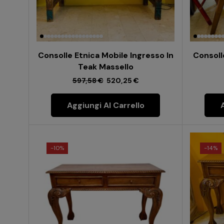
Consolle Etnica Mobile Ingresso In
Consoll
Teak Massello
597,58
€
520,25
€
Aggiungi Al Carrello
-
10%
-
14%