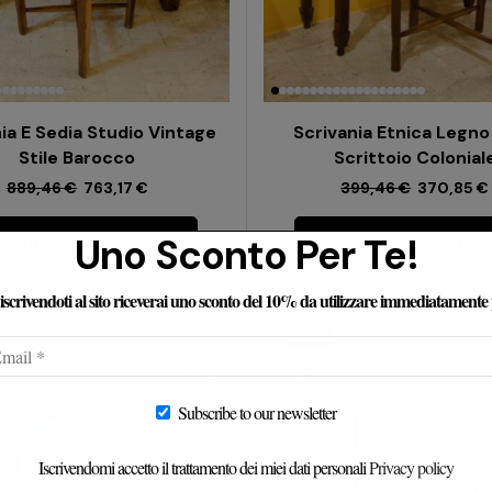
ia E Sedia Studio Vintage
Scrivania Etnica Legno
Stile Barocco
Scrittoio Colonial
889,46
€
763,17
€
399,46
€
370,85
€
Uno Sconto Per Te!
Aggiungi Al Carrello
Aggiungi Al Carrell
e iscrivendoti al sito riceverai uno sconto del 10% da utilizzare immediatamente
-
16%
Subscribe to our newsletter
Iscrivendomi accetto il trattamento dei miei dati personali
Privacy policy