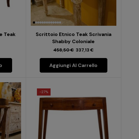
le Teak
Scrittoio Etnico Teak Scrivania
Shabby Coloniale
458,50
€
337,13
€
o
Aggiungi Al Carrello
-
27%