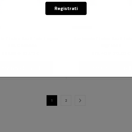
Registrati
ia Etnica Scrittoio Legno
Scrivania Etnica Scrittoi
Teak Consolle
Ingresso
398,89
€
337,13
€
372,40
€
312,03
€
Aggiungi Al Carrello
Aggiungi Al Carrell
1
2