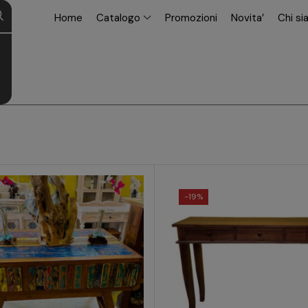
modal-check
Home
Catalogo
Promozioni
Novita’
Chi s
-
19%