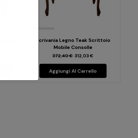
o Mobile
Scrivania Legno Teak Scrittoio
Mobile Consolle
372,40
€
312,03
€
o
Aggiungi Al Carrello