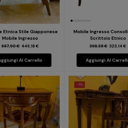
e Etnica Stile Giapponese
Mobile Ingresso Consol
Mobile Ingresso
Scrittoio Etnico
667,90
€
449,18
€
398,58
€
323,14
€
Aggiungi Al Carrello
Aggiungi Al Carrell
-
7%