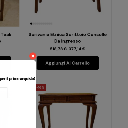
 Teak
Scrivania Etnica Scrittoio Consolle
e
Da Ingresso
518,78
€
377,14
€
o
Aggiungi Al Carrello
 per il primo acquisto!
-
16%