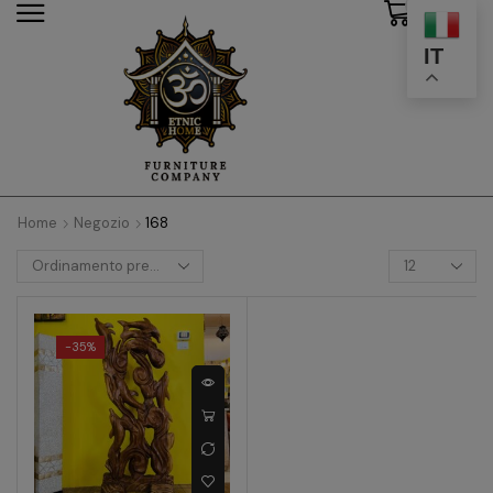
0
modal-check
IT
Home
Negozio
168
-
35%