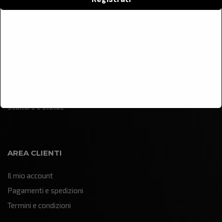
CATEGORIE
Arredamento
Illuminazione
Oggettistica e soprammobili
Quadri e pannelli decorativi
Sculture e statue
AREA CLIENTI
Il mio account
Pagamenti e spedizioni
Termini e condizioni