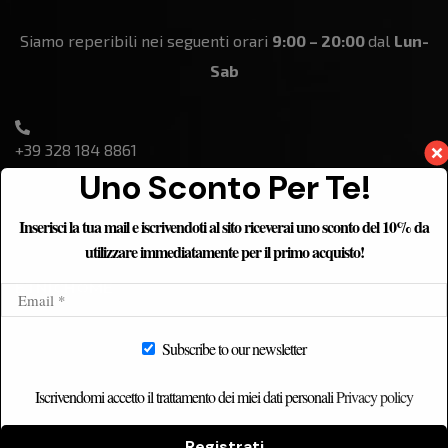
Siamo reperibili nei seguenti orari
9:00 – 20:00
dal
Lun-
Sab
+39 328 184 8861
Uno Sconto Per Te!
Inserisci la tua mail e iscrivendoti al sito riceverai uno sconto del 10% da
utilizzare immediatamente per il primo acquisto!
ETNICHOME
Home
Subscribe to our newsletter
Chi siamo
Catalogo
Iscrivendomi accetto il trattamento dei miei dati personali
Privacy policy
Contatti
Registrati