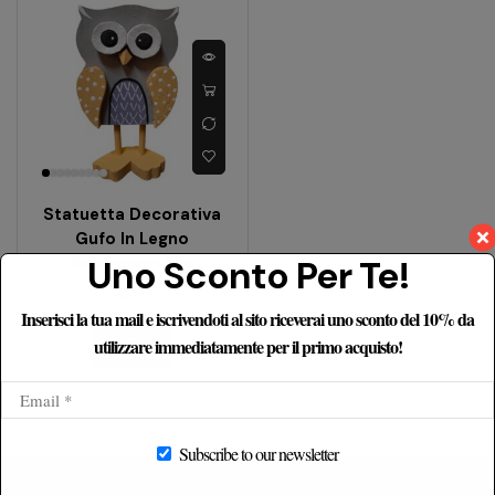
Statuetta Decorativa
Gufo In Legno
Uno Sconto Per Te!
Soprammobile
19,90
€
Inserisci la tua mail e iscrivendoti al sito riceverai uno sconto del 10% da
utilizzare immediatamente per il primo acquisto!
Subscribe to our newsletter