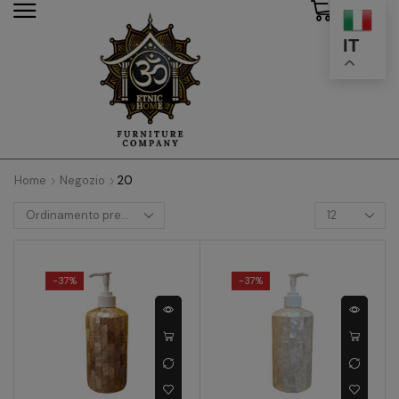
0
modal-check
IT
Home
Negozio
20
-
37%
-
37%