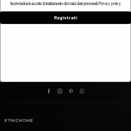
Le Recensioni Dei Nostri
Iscrivendomi accetto il trattamento dei miei dati personali
Privacy policy
Clienti
Registrati
Siamo reperibili nei seguenti orari
9:00 – 20:00
dal
Lun-
Sab
+39 328 184 8861
ETNICHOME