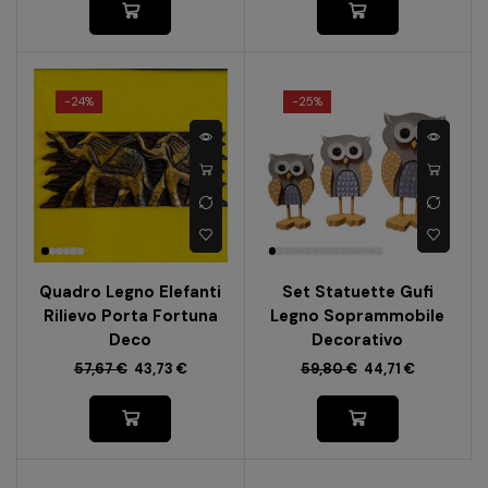
-
24%
-
25%
Quadro Legno Elefanti
Set Statuette Gufi
Rilievo Porta Fortuna
Legno Soprammobile
Deco
Decorativo
57,67
€
43,73
€
59,80
€
44,71
€