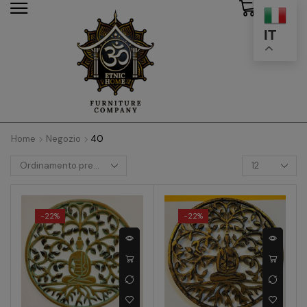
0
modal-check
IT
Home
Negozio
40
-
22%
-
22%