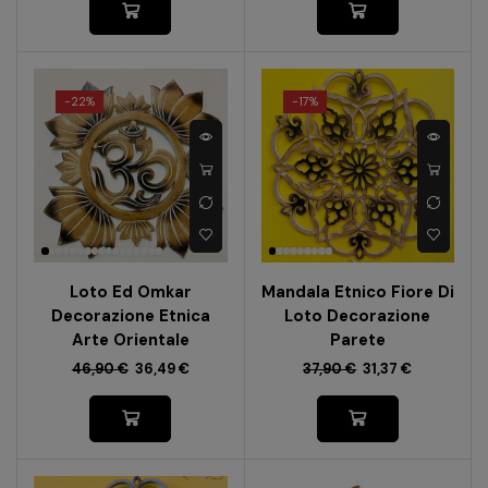
-
22%
-
17%
Loto Ed Omkar
Mandala Etnico Fiore Di
Decorazione Etnica
Loto Decorazione
Arte Orientale
Parete
46,90
€
36,49
€
37,90
€
31,37
€