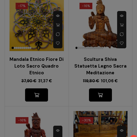
-
17%
-
16%
Mandala Etnico Fiore Di
Scultura Shiva
Loto Sacro Quadro
Statuetta Legno Sacra
Etnico
Meditazione
37,90
€
31,37
€
119,80
€
101,06
€
-
16%
-
30%