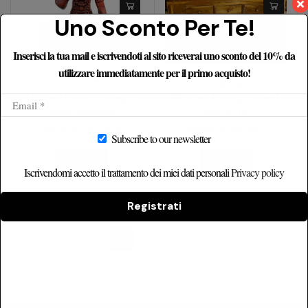
Uno Sconto Per Te!
Inserisci la tua mail e iscrivendoti al sito riceverai uno sconto del 10% da
utilizzare immediatamente per il primo acquisto!
Scultura Shiva
Tavolino Salotto
Statuetta Sacra Legno
Minimal In Legno Teak
Meditazione
Porta Tv
119,80
€
101,06
€
589,46
€
410,83
€
Subscribe to our newsletter
Iscrivendomi accetto il trattamento dei miei dati personali
Privacy policy
Registrati
1
2