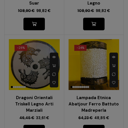
Suar
Legno
108,90
€
98,82
€
108,90
€
98,82
€
-
28%
-
24%
Dragoni Orientali
Lampada Etnica
Triskell Legno Arti
Abatjour Ferro Battuto
Marziali
Madreperla
46,45
€
33,61
€
64,23
€
48,85
€