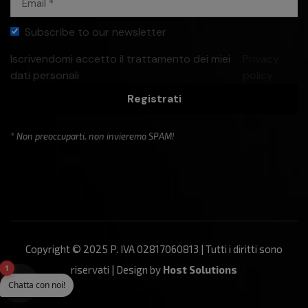
Subscribe to our newsletter
Iscrivendomi accetto il trattamento dei miei
Privacy
dati personali
policy
Registrati
* Non preoccuparti, non invieremo SPAM!
Copyright © 2025 P. IVA 02817060813 | Tutti i diritti sono
1
riservati | Design by
Host Solutions
Chatta con noi!