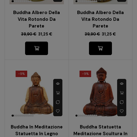
Buddha Albero Della
Buddha Albero Della
Vita Rotondo Da
Vita Rotondo Da
Parete
Parete
39,90
€
31,25
€
39,90
€
31,25
€
-
9%
-
9%
Buddha In Meditazione
Buddha Statuetta
Statuetta In Legno
Meditazione Scultura In