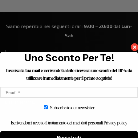
Siamo reperibili nei seguenti orari
9:00 – 20:00
dal
Lun-
Sab
Uno Sconto Per Te!
+39 328 184 8861
Inserisci la tua mail e iscrivendoti al sito riceverai uno sconto del 10% da
utilizzare immediatamente per il primo acquisto!
ETNICHOME
Subscribe to our newsletter
Home
Iscrivendomi accetto il trattamento dei miei dati personali
Privacy policy
Chi siamo
Catalogo
Registrati