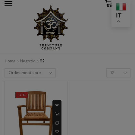
0
modal-check
IT
Home
Negozio
92
-
41%