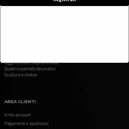
Contatti
CATEGORIE
Arredamento
Illuminazione
Oggettistica e soprammobili
Quadri e pannelli decorativi
Sculture e statue
AREA CLIENTI
Il mio account
Pagamenti e spedizioni