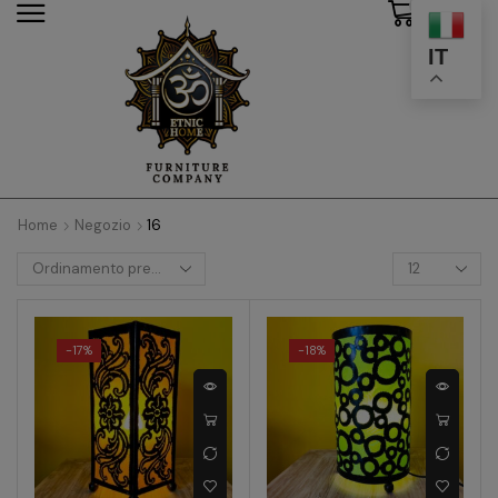
0
modal-check
IT
Home
Negozio
16
-
17%
-
18%