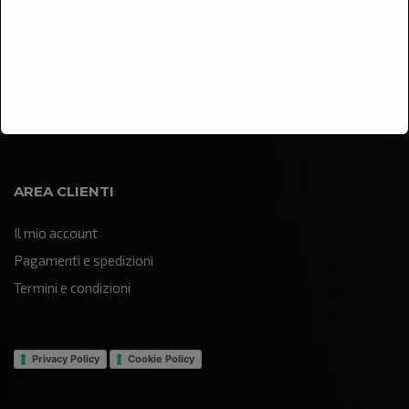
Arredamento
Illuminazione
Oggettistica e soprammobili
Quadri e pannelli decorativi
Sculture e statue
AREA CLIENTI
Il mio account
Pagamenti e spedizioni
Termini e condizioni
Privacy Policy
Cookie Policy