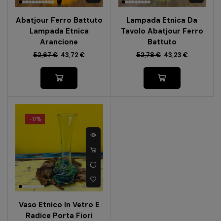
Abatjour Ferro Battuto
Lampada Etnica Da
Lampada Etnica
Tavolo Abatjour Ferro
Arancione
Battuto
52,67
€
43,72
€
52,78
€
43,23
€
-
17%
Vaso Etnico In Vetro E
Radice Porta Fiori