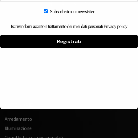
Subscribe to our newsletter
Iscrivendomi accetto il trattamento dei miei dati personali
Privacy policy
ETNICHOME
Registrati
Home
Chi siamo
Catalogo
Contatti
CATEGORIE
Arredamento
Illuminazione
Oggettistica e soprammobili