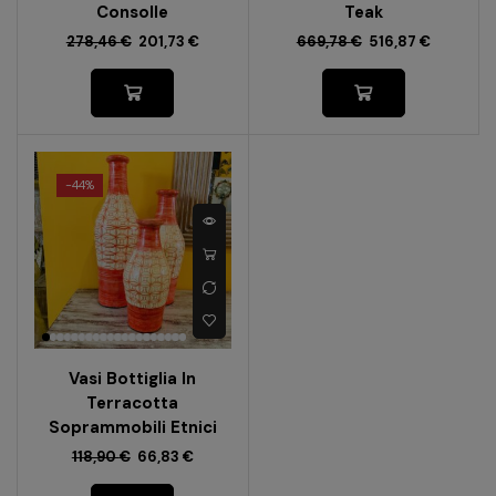
Consolle
Teak
278,46
€
201,73
€
669,78
€
516,87
€
-
44%
Vasi Bottiglia In
Terracotta
Soprammobili Etnici
118,90
€
66,83
€