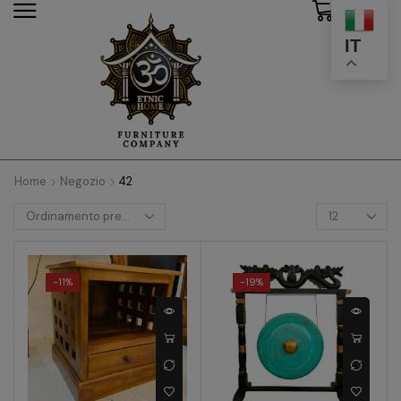
0
modal-check
IT
Home
Negozio
42
-
11%
-
19%