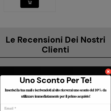
Le Recensioni Dei Nostri
Clienti
Uno Sconto Per Te!
Siamo reperibili nei seguenti orari
9:00 – 20:00
dal
Lun-
Sab
Inserisci la tua mail e iscrivendoti al sito riceverai uno sconto del 10% da
utilizzare immediatamente per il primo acquisto!
+39 328 184 8861