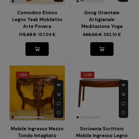
Comodino Etnico
Gong Orientale
Legno Teak Mobiletto
Artigianale
Arte Povera
Meditazione Yoga
176,68
€
157,04
€
469,00
€
382,10
€
-
28%
-
23%
Mobile Ingresso Mezzo
Scrivania Scrittoio
Tondo Intagliato
Mobile Ingresso Legno