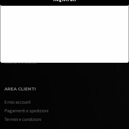
CATEGORIE
Arredamento
Illuminazione
Oggettistica e soprammobili
Quadri e pannelli decorativi
Sculture e statue
AREA CLIENTI
Il mio account
Pagamenti e spedizioni
Termini e condizioni