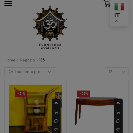
0
modal-check
IT
Home
Negozio
135
-
21%
-
23%