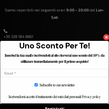
Siamo reperibili nei seguenti orari
9:00 – 20:00
dal
Lun-
Sab
+39 328 184 8861
Uno Sconto Per Te!
Inserisci la tua mail e iscrivendoti al sito riceverai uno sconto del 10% da
utilizzare immediatamente per il primo acquisto!
ETNICHOME
Home
Subscribe to our newsletter
Chi siamo
Catalogo
Iscrivendomi accetto il trattamento dei miei dati personali
Privacy policy
Contatti
Registrati