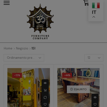
0
modal-check
IT
Home
Negozio
151
-
15%
-
44%
ESAURITO