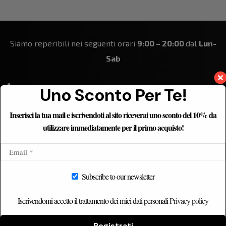
Siamo reperibili nei seguenti orari
9:00 – 20:00
dal
Lun-
Sab
Uno Sconto Per Te!
+39 328 184 8861
Inserisci la tua mail e iscrivendoti al sito riceverai uno sconto del 10% da
utilizzare immediatamente per il primo acquisto!
ETNICHOME
Subscribe to our newsletter
Home
Iscrivendomi accetto il trattamento dei miei dati personali
Privacy policy
Chi siamo
Catalogo
Registrati