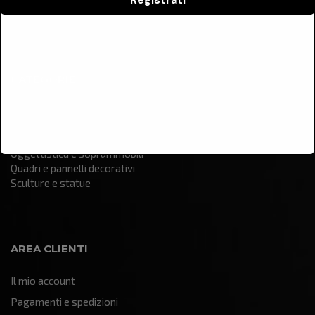
Contatti
CATEGORIE
Arredamento
Illuminazione
Oggettistica e soprammobili
Quadri e pannelli decorativi
Sculture e statue
AREA CLIENTI
Il mio account
Pagamenti e spedizioni