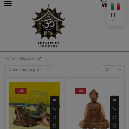
0
modal-check
IT
Home
Negozio
17
-
21%
-
9%