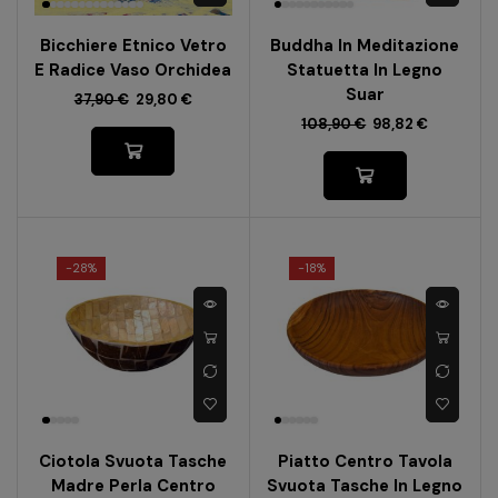
Bicchiere Etnico Vetro
Buddha In Meditazione
E Radice Vaso Orchidea
Statuetta In Legno
Suar
37,90
€
29,80
€
108,90
€
98,82
€
-
28%
-
18%
Ciotola Svuota Tasche
Piatto Centro Tavola
Madre Perla Centro
Svuota Tasche In Legno