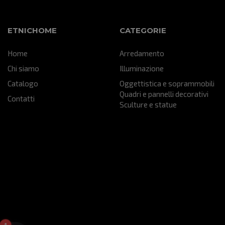
particolare che
bene all'interno 
della mia attivit
ETNICHOME
CATEGORIE
farà un figurone!!!
hai aiutato ad ul
Home
Arredamento
progetto che nas
Chi siamo
Illuminazione
Catalogo
Oggettistica e soprammobili
Quadri e pannelli decorativi
Contatti
Sculture e statue
1