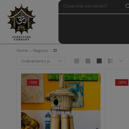
Home
Negozio
21
-
14%
-
28%