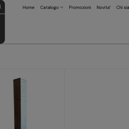
modal-check
Home
Catalogo
Promozioni
Novita’
Chi s