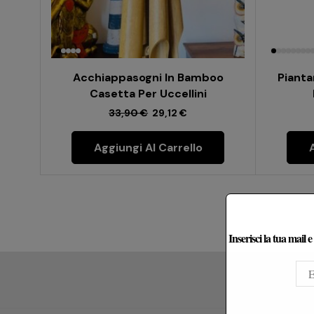
Acchiappasogni In Bamboo
Pianta
Casetta Per Uccellini
33,90
€
29,12
€
Aggiungi Al Carrello
Inserisci la tua mail 
Le Re