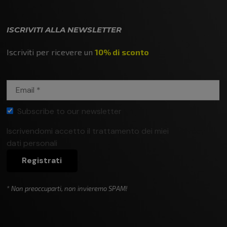
ISCRIVITI ALLA NEWSLETTER
Iscriviti per ricevere un
10% di sconto
Subscribe to our newsletter
Iscrivendomi accetto il trattamento dei miei
Privacy
dati personali
policy
Registrati
* Non preoccuparti, non invieremo SPAM!