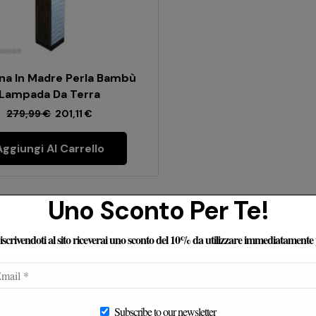
na In Madre Perla Bambù
Lampada Da Terra
279,99
€
201,11
€
Aggiungi Al Carrello
Uno Sconto Per Te!
e iscrivendoti al sito riceverai uno sconto del 10% da utilizzare immediatamente
censioni Dei Nostri Clienti
Subscribe to our newsletter