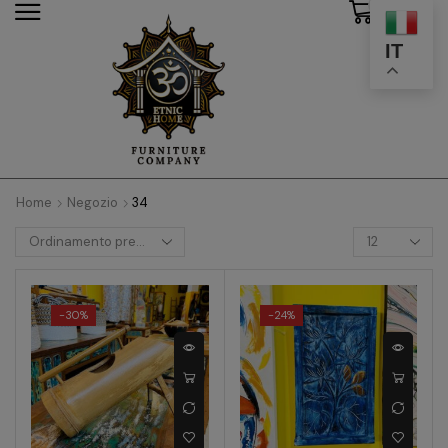
0
modal-check
IT
Home
Negozio
34
-
30%
-
24%