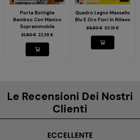
Porta Bottiglie
Quadro Legno Massello
Bamboo Con Manico
Blu E Oro Fiori In Rilievo
Soprammobile
69,80
€
53,18
€
31,80
€
22,38
€
Le Recensioni Dei Nostri
Clienti
ECCELLENTE