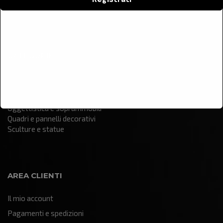
Contatti
CATEGORIE
Arredamento
Illuminazione
Oggettistica e soprammobili
Quadri e pannelli decorativi
Sculture e statue
AREA CLIENTI
Il mio account
Pagamenti e spedizioni