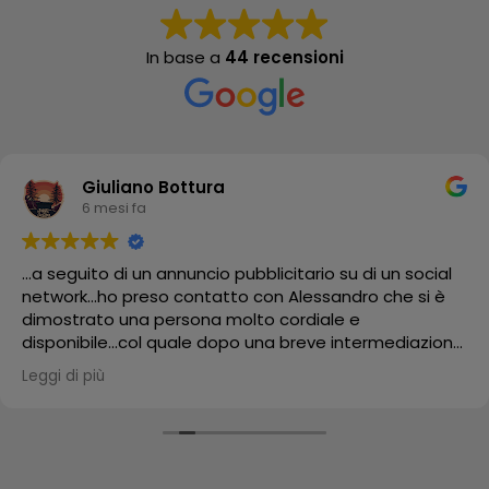
In base a
44 recensioni
Giuliano Bottura
6 mesi fa
...a seguito di un annuncio pubblicitario su di un social
network...ho preso contatto con Alessandro che si è
dimostrato una persona molto cordiale e
disponibile...col quale dopo una breve intermediazione
ho acquistato una libreria "Yin Yang"!!! che mi è stata
Leggi di più
trattata e spedita con tempi brevissimi data la
distanza oltretutto imballata con attenzione...e infatti
mi è stata recapitata in maniera impeccabile!!! è un
componente d'arredo davvero particolare che sta
veramente bene all'interno del mio "Salotto" della mia