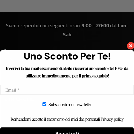
attività...sono certo che farà un figurone!!! grazie
mille...mi hai aiutato ad ultimare un progetto che
nasce da lontano!!!
Siamo reperibili nei seguenti orari
9:00 – 20:00
dal
Lun-
Sab
Uno Sconto Per Te!
+39 328 184 8861
Inserisci la tua mail e iscrivendoti al sito riceverai uno sconto del 10% da
utilizzare immediatamente per il primo acquisto!
ETNICHOME
Subscribe to our newsletter
Home
Iscrivendomi accetto il trattamento dei miei dati personali
Privacy policy
Chi siamo
Catalogo
Registrati