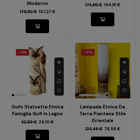
Moderno
174,90
€
144,91
€
179,90
€
157,27
€
-
44%
-
37%
Gufo Statuetta Etnica
Lampada Etnica Da
Famiglia Gufi In Legno
Terra Piantana Stile
Orientale
42,90
€
24,10
€
124,46
€
78,58
€