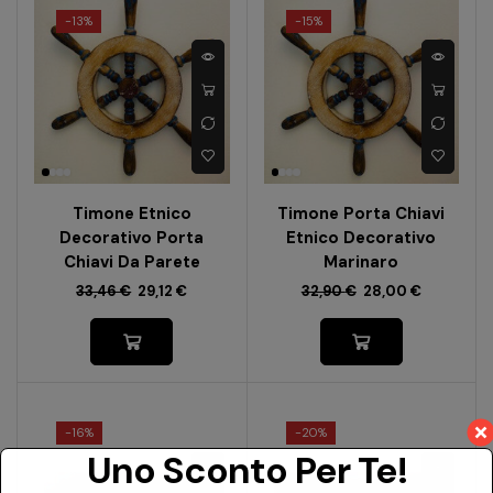
-
13%
-
15%
Timone Etnico
Timone Porta Chiavi
Decorativo Porta
Etnico Decorativo
Chiavi Da Parete
Marinaro
33,46
€
29,12
€
32,90
€
28,00
€
-
16%
-
20%
Uno Sconto Per Te!