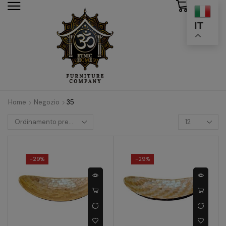
0
modal-check
IT
Home
Negozio
35
-
29%
-
29%