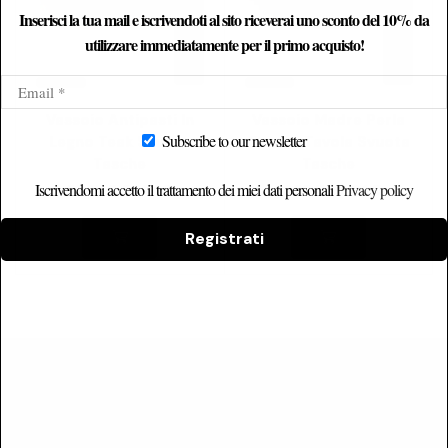
Inserisci la tua mail e iscrivendoti al sito riceverai uno sconto del 10% da
utilizzare immediatamente per il primo acquisto!
Vassoio Antipasti In
Vassoio Madre Perla
Subscribe to our newsletter
Legno Teak Svuota
Centro Tavola Svuota
Tasche
Tasche
Iscrivendomi accetto il trattamento dei miei dati personali
Privacy policy
29,90
€
25,24
€
39,90
€
32,04
€
Registrati
Le Recensioni Dei Nostri
Clienti