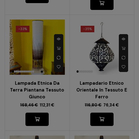
-
33%
-
35%
Lampada Etnica Da
Lampadario Etnico
Terra Piantana Tessuto
Orientale In Tessuto E
Giunco
Ferro
168,46
€
112,31
€
116,80
€
76,34
€