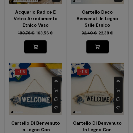
Acquario Radice E
Cartello Deco
Vetro Arredamento
Benvenuti In Legno
Etnico Vaso
Stile Etnico
189,76
€
163,56
€
32,40
€
22,38
€
-
31%
-
31%
Cartello Di Benvenuto
Cartello Di Benvenuto
In Legno Con
In Legno Con