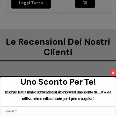
Leggi Tutto
Le Recensioni Dei Nostri
Clienti
Uno Sconto Per Te!
Siamo reperibili nei seguenti orari
9:00 – 20:00
dal
Lun-
Inserisci la tua mail e iscrivendoti al sito riceverai uno sconto del 10% da
Sab
utilizzare immediatamente per il primo acquisto!
+39 328 184 8861