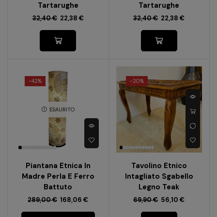
Tartarughe
Tartarughe
32,40
€
22,38
€
32,40
€
22,38
€
-
42%
-
20%
ESAURITO
Piantana Etnica In
Tavolino Etnico
Madre Perla E Ferro
Intagliato Sgabello
Battuto
Legno Teak
289,00
€
168,06
€
69,90
€
56,10
€