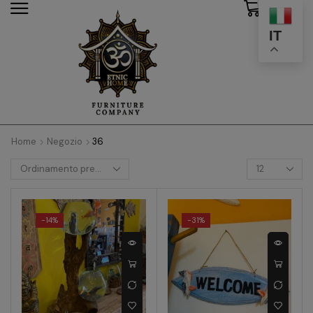
0
modal-check
IT
Home
Negozio
36
-
14%
-
31%