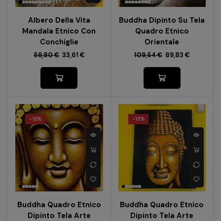
Albero Della Vita
Buddha Dipinto Su Tela
Mandala Etnico Con
Quadro Etnico
Conchiglie
Orientale
59,80
€
33,61
€
109,54
€
89,83
€
-
18%
-
18%
Buddha Quadro Etnico
Buddha Quadro Etnico
Dipinto Tela Arte
Dipinto Tela Arte