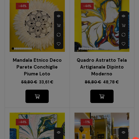
-
44%
-
44%
Mandala Etnico Deco
Quadro Astratto Tela
Parete Conchiglie
Artigianale Dipinto
Piume Loto
Moderno
59,80
€
33,61
€
86,80
€
48,78
€
-
44%
-
11%