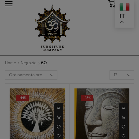
0
modal-check
IT
Home
Negozio
60
-
44%
-
18%