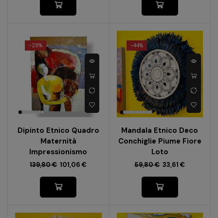
-
28%
-
44%
Dipinto Etnico Quadro
Mandala Etnico Deco
Maternità
Conchiglie Piume Fiore
Impressionismo
Loto
139,80
€
101,06
€
59,80
€
33,61
€