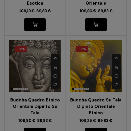
Esotica
Orientale
109,19
€
89,83
€
109,90
€
89,83
€
-
18%
-
18%
Buddha Quadro Etnico
Buddha Quadro Su Tela
Orientale Dipinto Su
Dipinto Orientale
Tela
Etnico
109,80
€
89,83
€
109,25
€
89,83
€