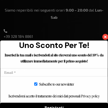
Siamo reperibili nei seguenti orari
9:00 – 20:00
dal
Lun-
Sab
+39 328 184 8861
Uno Sconto Per Te!
Inserisci la tua mail e iscrivendoti al sito riceverai uno sconto del 10% da
utilizzare immediatamente per il primo acquisto!
ETNICHOME
Home
Subscribe to our newsletter
Chi siamo
Catalogo
Iscrivendomi accetto il trattamento dei miei dati personali
Privacy policy
Contatti
Registrati