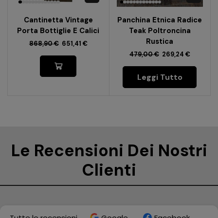
Cantinetta Vintage
Panchina Etnica Radice
Porta Bottiglie E Calici
Teak Poltroncina
Rustica
868,90
€
651,41
€
479,00
€
269,24
€
Leggi Tutto
Le Recensioni Dei Nostri
Clienti
Tutte le recensioni
Google
Facebook