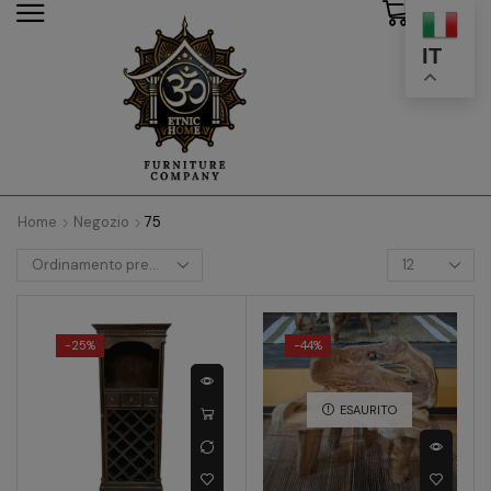
0
modal-check
IT
Home
Negozio
75
-
25%
-
44%
ESAURITO