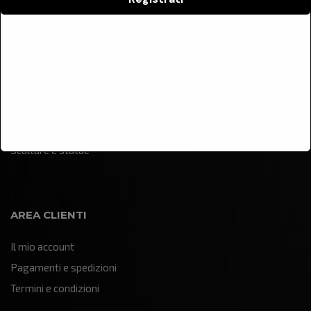
CATEGORIE
Arredamento
Illuminazione
Oggettistica e soprammobili
Quadri e pannelli decorativi
Sculture e statue
AREA CLIENTI
Il mio account
Pagamenti e spedizioni
Termini e condizioni