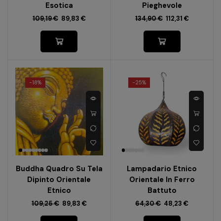
Esotica
Pieghevole
109,19
€
89,83
€
134,90
€
112,31
€
-
18%
-
25%
Buddha Quadro Su Tela
Lampadario Etnico
Dipinto Orientale
Orientale In Ferro
Etnico
Battuto
109,25
€
89,83
€
64,30
€
48,23
€