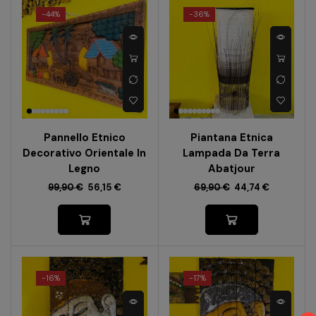
-
44%
-
36%
Pannello Etnico
Piantana Etnica
Decorativo Orientale In
Lampada Da Terra
Legno
Abatjour
99,90
€
56,15
€
69,90
€
44,74
€
-
16%
-
17%