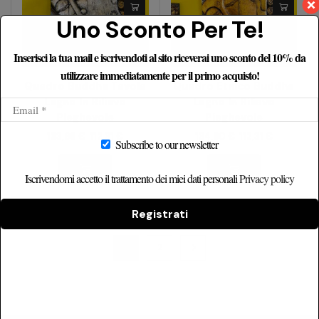
Uno Sconto Per Te!
Inserisci la tua mail e iscrivendoti al sito riceverai uno sconto del 10% da
utilizzare immediatamente per il primo acquisto!
Quadro Buddha Tavola
Quadro Etnico Buddha
Legno In Rilievo
Legno In Rilievo
Pieghevole
Pieghevole
133,96
€
112,31
€
134,90
€
112,31
€
Subscribe to our newsletter
Iscrivendomi accetto il trattamento dei miei dati personali
Privacy policy
Registrati
1
2