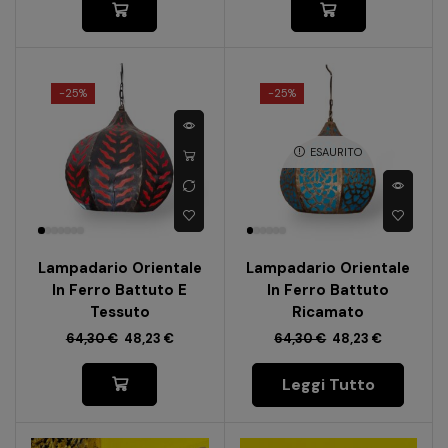
-
25%
-
25%
ESAURITO
Lampadario Orientale
Lampadario Orientale
In Ferro Battuto E
In Ferro Battuto
Tessuto
Ricamato
64,30
€
48,23
€
64,30
€
48,23
€
Leggi Tutto