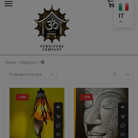
0
modal-check
IT
Home
Negozio
18
-
44%
-
18%