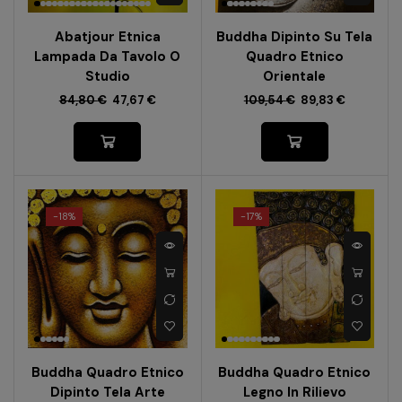
Abatjour Etnica
Buddha Dipinto Su Tela
Lampada Da Tavolo O
Quadro Etnico
Studio
Orientale
84,80
€
47,67
€
109,54
€
89,83
€
-
18%
-
17%
Buddha Quadro Etnico
Buddha Quadro Etnico
Dipinto Tela Arte
Legno In Rilievo