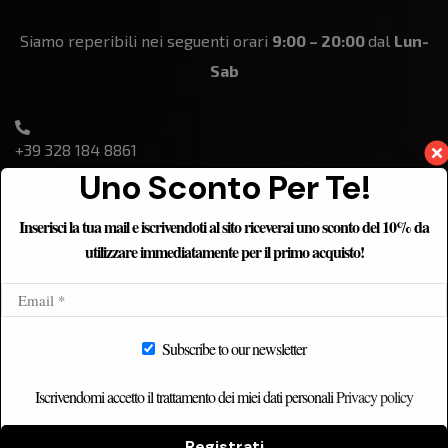
Siamo reperibili nei seguenti orari
9:00 – 20:00
dal
Lun-
Sab
+39 328 184 8861
Uno Sconto Per Te!
Inserisci la tua mail e iscrivendoti al sito riceverai uno sconto del 10% da
utilizzare immediatamente per il primo acquisto!
ETNICHOME
Home
Subscribe to our newsletter
Chi siamo
Catalogo
Iscrivendomi accetto il trattamento dei miei dati personali
Privacy policy
Contatti
Registrati