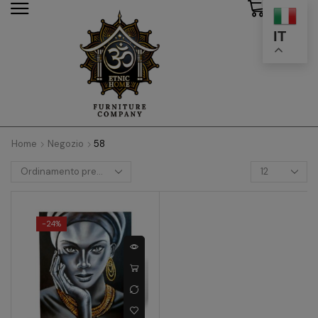
0
modal-check
IT
Home
Negozio
58
-
24%