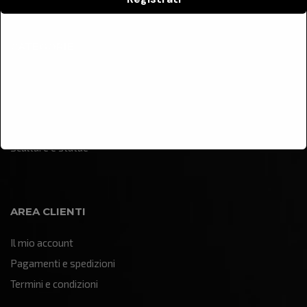
CATEGORIE
Arredamento
Illuminazione
Oggettistica e soprammobili
Quadri e pannelli decorativi
Sculture e statue
AREA CLIENTI
Il mio account
Pagamenti e spedizioni
Termini e condizioni