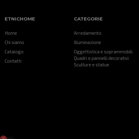
particolare che sta veramente
bene all'interno del mio "Salotto"
della mia attività...sono certo che
ETNICHOME
CATEGORIE
farà un figurone!!! grazie mille...mi
hai aiutato ad ultimare un
Home
Arredamento
progetto che nasce da lontano!!!
Chi siamo
Illuminazione
Catalogo
Oggettistica e soprammobili
Quadri e pannelli decorativi
Contatti
Sculture e statue
1