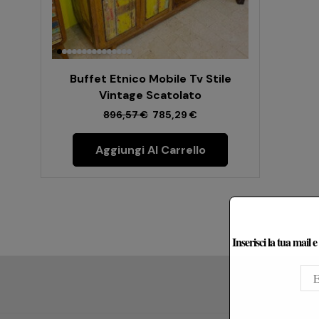
Buffet Etnico Mobile Tv Stile
Vintage Scatolato
896,57
€
785,29
€
Aggiungi Al Carrello
Inserisci la tua mail 
Le Re