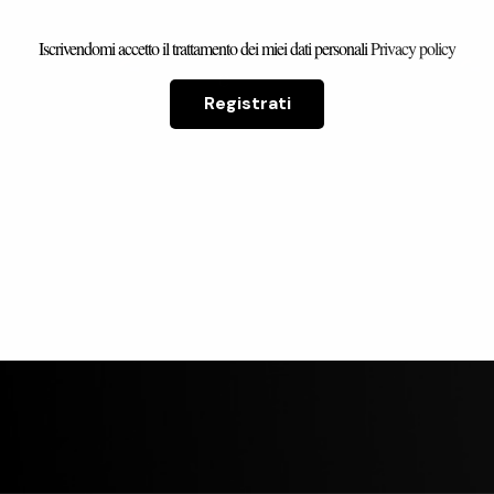
Iscrivendomi accetto il trattamento dei miei dati personali
Privacy policy
a musumeci
carmine pucci
Registrati
rienza con
Ho acquistato un armadio
bellissimo
bellissimo, che mi è stato
rivato in
consegnato, in perfette
 Il proprietario
condizioni, nell'arco di qualche
ato gentilissimo
giorno. Sono soddisfattissimo!
Leggi di più
ile a darmi tutte
Complimenti al titolare
Mi ha anche
Alessandro.
o del suo
o.