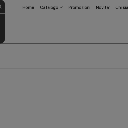
modal-check
Home
Catalogo
Promozioni
Novita’
Chi s