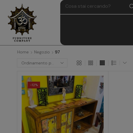
Home
Negozio
97
-
12%