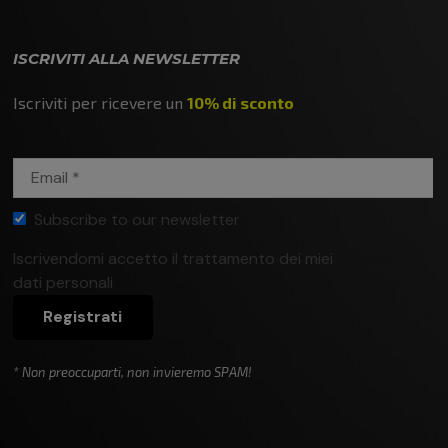
ISCRIVITI ALLA NEWSLETTER
Iscriviti per ricevere un
10% di sconto
Subscribe to our newsletter
Iscrivendomi accetto il trattamento dei miei
Privacy
dati personali
policy
Registrati
* Non preoccuparti, non invieremo SPAM!