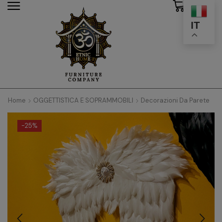
0
modal-check
IT
Home
OGGETTISTICA E SOPRAMMOBILI
Decorazioni Da Parete
-
25%