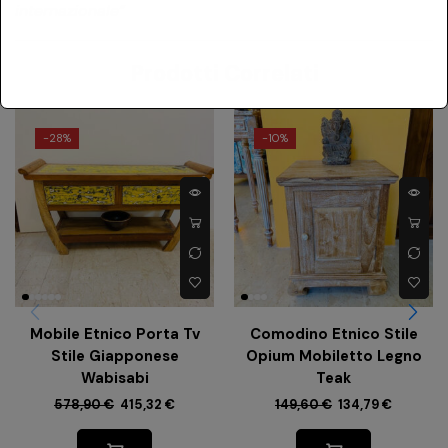
internazionale”
Prodotti Correlati
-
28%
-
10%
Mobile Etnico Porta Tv
Comodino Etnico Stile
Stile Giapponese
Opium Mobiletto Legno
Wabisabi
Teak
578,90
€
415,32
€
149,60
€
134,79
€