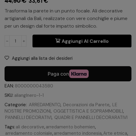
44,90
€
33,61
€
Trasforma la parete in un punto focale. Ali decorative
artigianali da Bali, realizzate con vere conchiglie e piume
per un design dal forte impatto simbolico.
Aggiungi Al Carrello
Aggiungi alla lista dei desideri
EAN:
8000000043580
SKU:
alianglnero-1-1
Categorie:
ARREDAMENTO
,
Decorazioni da Parete
,
LE
NOSTRE PROMOZIONI
,
OGGETTISTICA E SOPRAMMOBILI
,
PANNELLI DECORATIVI
,
QUADRI E PANNELLI DECORARATIVI
Tags:
ali decorative
,
arredamento bohemien
,
arredamento coloniale
,
arredamento indonesia
,
Arte etnica
,