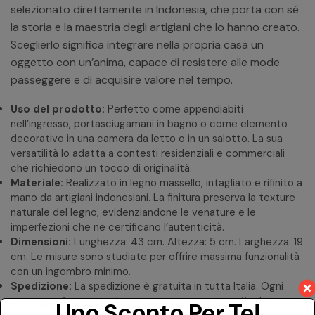
selezionato direttamente in Indonesia, che porta con sé
la storia e la maestria degli artigiani che lo hanno creato.
Sceglierlo significa integrare nella propria casa un
oggetto con un’anima, capace di resistere alle mode
passeggere e di acquisire valore nel tempo.
Uso del prodotto:
Perfetto come appendiabiti
nell’ingresso, portasciugamani in bagno o come elemento
decorativo in una camera da letto o in un salotto. La sua
versatilità lo adatta a contesti residenziali e commerciali
che richiedono un tocco di originalità.
Materiale:
Realizzato in legno massello, intagliato e rifinito a
mano da artigiani indonesiani. La finitura preserva la texture
naturale del legno, evidenziandone le venature e le
imperfezioni che ne certificano l’autenticità.
Dimensioni:
Lunghezza: 43 cm. Altezza: 5 cm. Larghezza: 19
cm. Le misure sono studiate per offrire massima funzionalità
con un ingombro minimo.
Spedizione:
La spedizione è gratuita in tutta Italia. Ogni
consegna è coperta da assicurazione per garantire la
Uno Sconto Per Te!