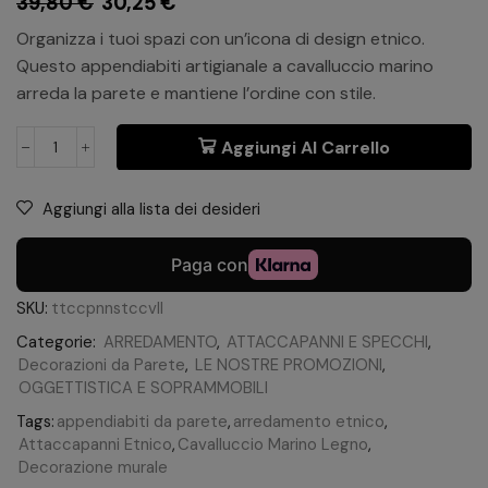
39,80
€
30,25
€
Organizza i tuoi spazi con un’icona di design etnico.
Questo appendiabiti artigianale a cavalluccio marino
arreda la parete e mantiene l’ordine con stile.
Aggiungi Al Carrello
Aggiungi alla lista dei desideri
SKU:
ttccpnnstccvll
Categorie:
ARREDAMENTO
,
ATTACCAPANNI E SPECCHI
,
Decorazioni da Parete
,
LE NOSTRE PROMOZIONI
,
OGGETTISTICA E SOPRAMMOBILI
Tags:
appendiabiti da parete
,
arredamento etnico
,
Attaccapanni Etnico
,
Cavalluccio Marino Legno
,
Decorazione murale