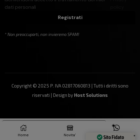
dati personali
policy
Registrati
* Non preoccuparti, non invieremo SPAM!
Copyright © 2025 P. IVA 02817060813 | Tutti i diritti sono
riservati | Design by
Host Solutions
Le tue preferenze relative alla privacy
Informativa sulla raccolta
Home
Novita'
Contattaci
Sito Fidato