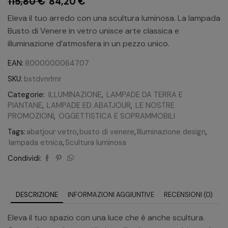
115,80
€
84,20
€
Eleva il tuo arredo con una scultura luminosa. La lampada
Busto di Venere in vetro unisce arte classica e
illuminazione d’atmosfera in un pezzo unico.
EAN:
8000000064707
SKU:
bstdvnrlmr
Categorie:
ILLUMINAZIONE
,
LAMPADE DA TERRA E
PIANTANE
,
LAMPADE ED ABATJOUR
,
LE NOSTRE
PROMOZIONI
,
OGGETTISTICA E SOPRAMMOBILI
Tags:
abatjour vetro
,
busto di venere
,
Illuminazione design
,
lampada etnica
,
Scultura luminosa
Condividi:
DESCRIZIONE
INFORMAZIONI AGGIUNTIVE
RECENSIONI (0)
Eleva il tuo spazio con una luce che è anche scultura.