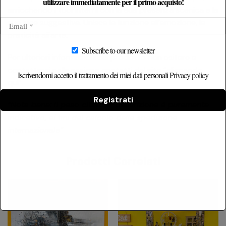
utilizzare immediatamente per il primo acquisto!
arricchendo i tuoi interni con la sua presenza scenica e la
sua luce suggestiva. Unisce la funzione all’emozione, la
praticità all’arte.
Subscribe to our newsletter
Per ulteriori informazioni sul prodotto non esitare a
contattarci nella sezione contatti del sito
“cliccando
Iscrivendomi accetto il trattamento dei miei dati personali
Privacy policy
qui”
.
Registrati
“Nota bene: il peso citato in descrizione è puramente
indicativo, ai fini del calcolo della spedizione
internazionale”
Prodotti Correlati
-
21%
-
25%