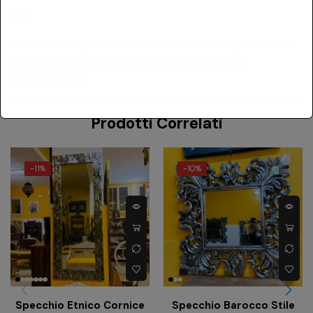
qui”
.
“Nota bene: il peso citato in descrizione è puramente
indicativo, ai fini del calcolo della spedizione
internazionale”
Prodotti Correlati
-
11%
-
10%
Specchio Etnico Cornice
Specchio Barocco Stile