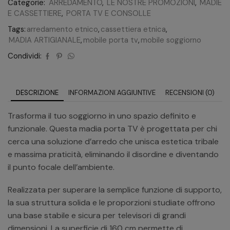
Categorie:
ARREDAMENTO
,
LE NOSTRE PROMOZIONI
,
MADIE
E CASSETTIERE
,
PORTA TV E CONSOLLE
Tags:
arredamento etnico
,
cassettiera etnica
,
MADIA ARTIGIANALE
,
mobile porta tv
,
mobile soggiorno
Condividi:
DESCRIZIONE
INFORMAZIONI AGGIUNTIVE
RECENSIONI (0)
Trasforma il tuo soggiorno in uno spazio definito e
funzionale. Questa madia porta TV è progettata per chi
cerca una soluzione d’arredo che unisca estetica tribale
e massima praticità, eliminando il disordine e diventando
il punto focale dell’ambiente.
Realizzata per superare la semplice funzione di supporto,
la sua struttura solida e le proporzioni studiate offrono
una base stabile e sicura per televisori di grandi
dimensioni. La superficie di 160 cm permette di