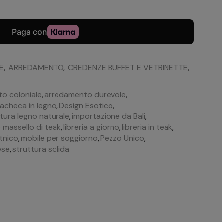
IE
,
ARREDAMENTO
,
CREDENZE BUFFET E VETRINETTE
,
o coloniale
,
arredamento durevole
,
acheca in legno
,
Design Esotico
,
itura legno naturale
,
importazione da Bali
,
 massello di teak
,
libreria a giorno
,
libreria in teak
,
tnico
,
mobile per soggiorno
,
Pezzo Unico
,
ese
,
struttura solida