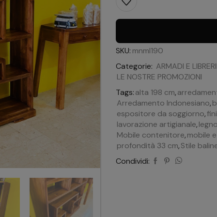
SKU:
mnml190
Categorie:
ARMADI E LIBRER
LE NOSTRE PROMOZIONI
Tags:
alta 198 cm
,
arredament
Arredamento Indonesiano
,
b
espositore da soggiorno
,
fin
lavorazione artigianale
,
legno
Mobile contenitore
,
mobile e
profondità 33 cm
,
Stile balin
Condividi: