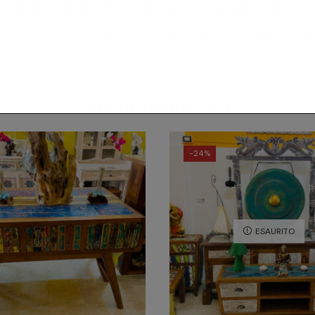
ontattarci nella sezione contatti del sito
“cliccando qui”
.
 indicativo, ai fini del calcolo della spedizione internaziona
Prodotti Correlati
-
24%
ESAURITO