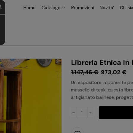
modal-check
Home
Catalogo
Promozioni
Novita’
Chi s
Libreria Etnica I
1.147,46
€
973,02
€
Un espositore imponente per l
massello di teak, questa libr
artigianato balinese, proget