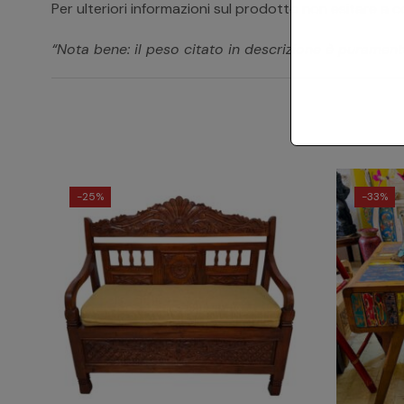
Per ulteriori informazioni sul prodotto non esitare a c
“Nota bene: il peso citato in descrizione è puramente
-
25%
-
33%