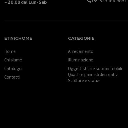
+39 328 184 8861
– 20:00
dal
Lun-Sab
ETNICHOME
CATEGORIE
Home
Arredamento
Chi siamo
Illuminazione
Catalogo
Oggettistica e soprammobili
Quadri e pannelli decorativi
Contatti
Sculture e statue