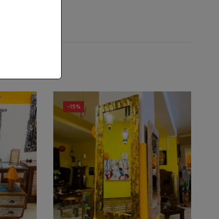
le”
-
15%