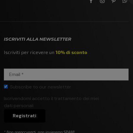
ISCRIVITI ALLA NEWSLETTER
Iscriviti per ricevere un
10% di sconto
Subscribe to our newsletter
Iscrivendomi accetto il trattamento dei miei
Privacy
dati personali
policy
Registrati
* Non preoccuparti, non invieremo SPAM!