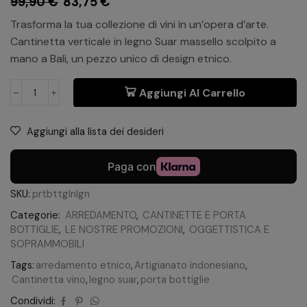
99,90
€
83,75
€
Trasforma la tua collezione di vini in un’opera d’arte.
Cantinetta verticale in legno Suar massello scolpito a
mano a Bali, un pezzo unico di design etnico.
Aggiungi Al Carrello
Aggiungi alla lista dei desideri
SKU:
prtbttglnlgn
Categorie:
ARREDAMENTO
,
CANTINETTE E PORTA
BOTTIGLIE
,
LE NOSTRE PROMOZIONI
,
OGGETTISTICA E
SOPRAMMOBILI
Tags:
arredamento etnico
,
Artigianato indonesiano
,
Cantinetta vino
,
legno suar
,
porta bottiglie
Condividi: