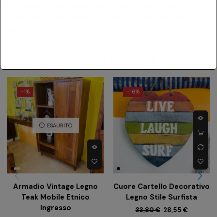
Per ulteriori informazioni sul prodotto non esitare a
contattarci nella sezione contatti del sito
“cliccando
qui”
.
Prodotti Correlati
-
1%
-
16%
ESAURITO
Armadio Vintage Legno
Cuore Cartello Decorativo
Teak Mobile Etnico
Legno Stile Surfista
Ingresso
33,80
€
28,55
€