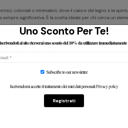
tnici, coloniali o minimalisti, dove il calore del legno e la s
 sempre significativa. È la scelta ideale per chi cerca un el
Uno Sconto Per Te!
 per il soggiorno, posizionato sopra un divano o una madia.
e iscrivendoti al sito riceverai uno sconto del 10% da utilizzare immediatamente
dio professionale, un centro benessere o una sala di meditaz
da artigiani balinesi. La lavorazione a bassorilievo conferisc
estano l’autenticità artigianale.
ità 3 cm. Il formato orizzontale è stato progettato per armon
rata in tutta Italia. Ogni prodotto è protetto da una copertu
Subscribe to our newsletter
 acquisto.
e pronto per l’installazione. L’imballaggio è progettato per la
Iscrivendomi accetto il trattamento dei miei dati personali
Privacy policy
integrità del prodotto.
ria casa non solo un arredo, ma un frammento di cultura e arte
Registrati
ontattarci nella sezione contatti del sito
“cliccando qui”
.