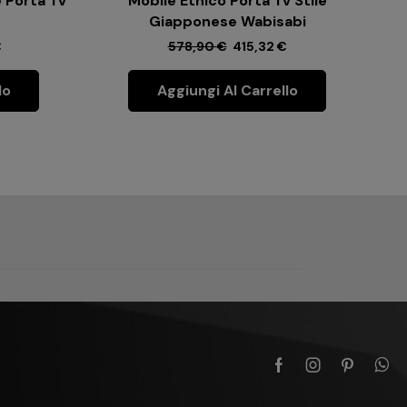
 Porta Tv
Mobile Etnico Porta Tv Stile
S
Giapponese Wabisabi
€
578,90
€
415,32
€
lo
Aggiungi Al Carrello