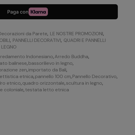
Decorazioni da Parete
,
LE NOSTRE PROMOZIONI
,
BILI
,
PANNELLI DECORATIVI
,
QUADRI E PANNELLI
N LEGNO
rredamento Indonesiano
,
Arredo Buddha
,
nato balinese
,
bassorilievo in legno
,
razione zen
,
importato da Bali
,
ttistica etnica
,
pannello 100 cm
,
Pannello Decorativo
,
ro etnico
,
quadro orizzontale
,
scultura in legno
,
le coloniale
,
testata letto etnica