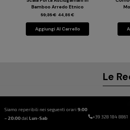
Scala Porta Asciugamani In
Comod
Bamboo Arredo Etnico
Mo
59,35
€
44,86
€
Aggiungi Al Carrello
A
Le Re
Siamo reperibili nei seguenti orari
9:00
+39 328 184 8861
– 20:00
dal
Lun-Sab