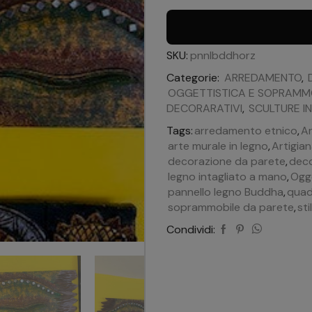
SKU:
pnnlbddhorz
Categorie:
ARREDAMENTO
,
OGGETTISTICA E SOPRAMMO
DECORARATIVI
,
SCULTURE I
Tags:
arredamento etnico
,
A
arte murale in legno
,
Artigia
decorazione da parete
,
deco
legno intagliato a mano
,
Ogge
pannello legno Buddha
,
quad
soprammobile da parete
,
sti
Condividi: