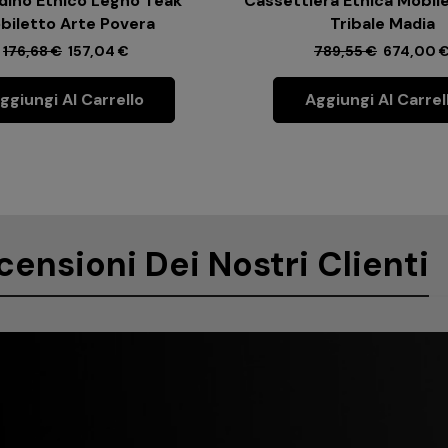
ino Etnico Legno Teak
Cassettiera Etnica Mobile
biletto Arte Povera
Tribale Madia
176,68
€
157,04
€
789,55
€
674,00
ggiungi Al Carrello
Aggiungi Al Carrel
censioni Dei Nostri Clienti