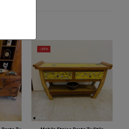
le”
-
28%