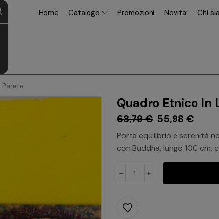
modal-check
Home
Catalogo
Promozioni
Novita’
Chi s
 Parete
Quadro Etnico In
68,79
€
55,98
€
Porta equilibrio e serenità n
con Buddha, lungo 100 cm, cr