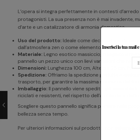
L’opera si integra perfettamente in contesti d’arredo e
protagonisti. La sua presenza non è mai invadente, ma
d’arte e un catalizzatore di armonia domestica.
Uso del prodotto:
Ideale come decorazione da parete
Inserisci la tua mail 
dall’atmosfera zen o come elemento focale in uno stu
Materiale:
Legno esotico massiccio, intagliato a mano 
pannello un pezzo unico con lievi variazioni che ne att
Dimensioni:
Lunghezza 100 cm, Altezza 25 cm, Profond
Spedizione:
Offriamo la spedizione gratuita e assicu
trasporto, per garantire la massima sicurezza del tuo
Imballaggio:
Il pannello viene spedito già assemblato 
riciclati e resistenti, nel rispetto dell’ambiente e dell’
Scegliere questo pannello significa portare nella prop
bellezza senza tempo.
Per ulteriori informazioni sul prodotto non esitare a c