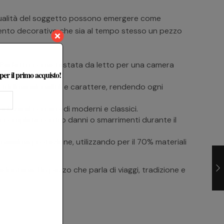
piritualità del soggetto possono emergere come
emento decorativo che sia al tempo stesso un pezzo
 Perfetto come testata da letto per una camera
 per il primo acquisto!
ione.
e tridimensionalità e carattere, rendendo ogni
izzarsi con arredi moderni e classici.
ra completa contro danni o smarrimenti durante il
 massima protezione, utilizzando per il 70% materiali
 lontana. Un pezzo che parla di viaggi, tradizione e