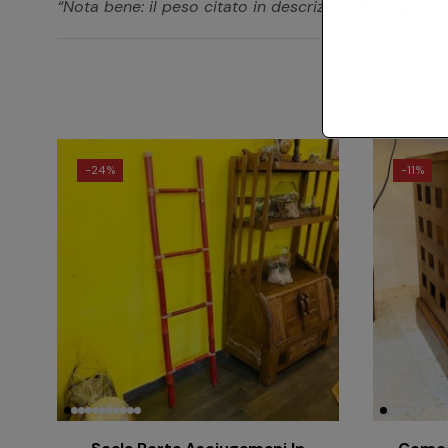
“Nota bene: il peso citato in descrizione è puramente
-
24%
-
11%