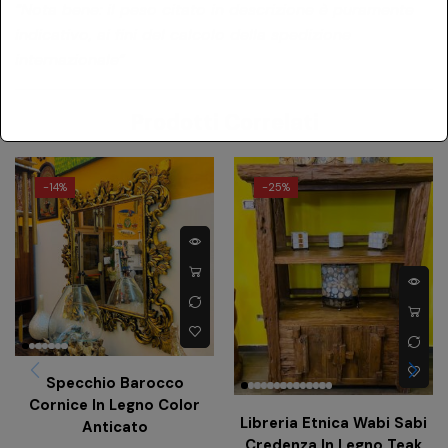
“Nota bene: il peso citato in descrizione è puramente
indicativo, ai fini del calcolo della spedizione
internazionale”
Prodotti Correlati
-
14%
-
25%
Specchio Barocco
Cornice In Legno Color
Libreria Etnica Wabi Sabi
Anticato
Credenza In Legno Teak