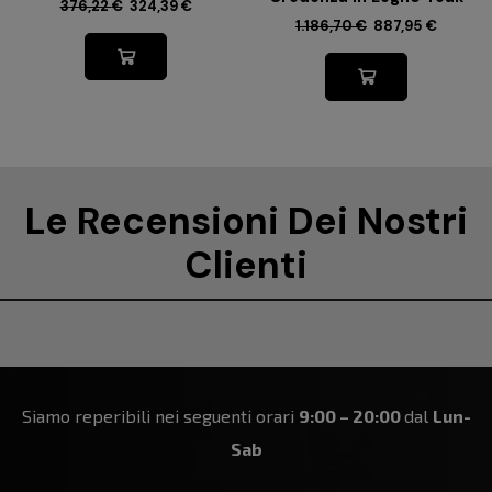
376,22
€
324,39
€
1.186,70
€
887,95
€
Le Recensioni Dei Nostri
Clienti
Siamo reperibili nei seguenti orari
9:00 – 20:00
dal
Lun-
Sab