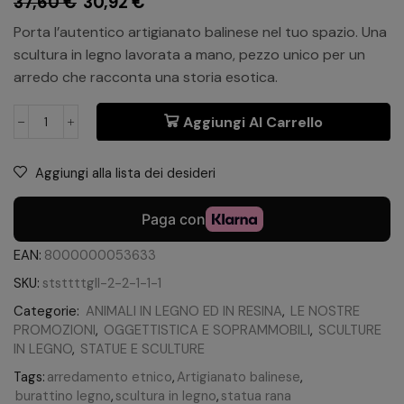
37,60
€
30,92
€
Porta l’autentico artigianato balinese nel tuo spazio. Una
scultura in legno lavorata a mano, pezzo unico per un
arredo che racconta una storia esotica.
Aggiungi Al Carrello
Aggiungi alla lista dei desideri
EAN:
8000000053633
SKU:
ststtttgll-2-2-1-1-1
Categorie:
ANIMALI IN LEGNO ED IN RESINA
,
LE NOSTRE
PROMOZIONI
,
OGGETTISTICA E SOPRAMMOBILI
,
SCULTURE
IN LEGNO
,
STATUE E SCULTURE
Tags:
arredamento etnico
,
Artigianato balinese
,
burattino legno
,
scultura in legno
,
statua rana