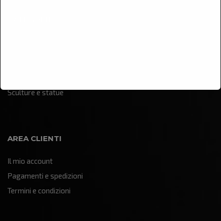
CATEGORIE
Arredamento
Illuminazione
Oggettistica e soprammobili
Quadri e pannelli decorativi
Sculture e statue
AREA CLIENTI
Il mio account
Pagamenti e spedizioni
Termini e condizioni