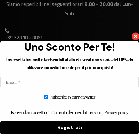
Siamo reperibili nei seguenti orari
9:00 – 20:00
dal
Lun-
Sab
+39 328 184 8861
Uno Sconto Per Te!
Inserisci la tua mail e iscrivendoti al sito riceverai uno sconto del 10% da
utilizzare immediatamente per il primo acquisto!
ETNICHOME
Home
Subscribe to our newsletter
Chi siamo
Iscrivendomi accetto il trattamento dei miei dati personali
Privacy policy
Catalogo
Contatti
Registrati