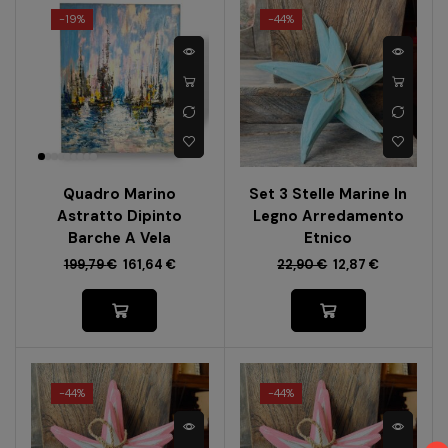
-
19%
-
44%
Quadro Marino
Set 3 Stelle Marine In
Astratto Dipinto
Legno Arredamento
Barche A Vela
Etnico
199,79
€
161,64
€
22,90
€
12,87
€
-
44%
-
44%