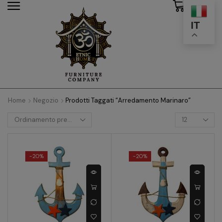
0
modal-check
IT
Home
Negozio
Prodotti Taggati “arredamento Marinaro”
-
20%
-
20%