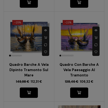
-
25%
-
23%
Quadro Barche A Vela
Quadro Con Barche A
Dipinto Tramonto Sul
Vela Paesaggio Al
Mare
Tramonto
149,98
€
112,31
€
138,46
€
106,32
€