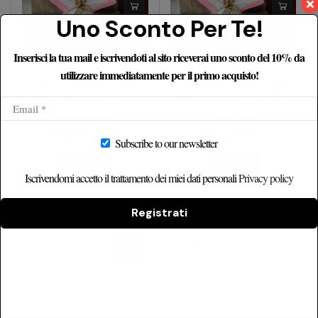
Uno Sconto Per Te!
Inserisci la tua mail e iscrivendoti al sito riceverai uno sconto del 10% da
utilizzare immediatamente per il primo acquisto!
Set Stelle Marine In
Stelle Marine In Legno
Legno Arredamento
Set 3 Arredamento
Marinaro
Etnico
24,90
€
14,00
€
22,90
€
12,87
€
Subscribe to our newsletter
Iscrivendomi accetto il trattamento dei miei dati personali
Privacy policy
Registrati
1
2