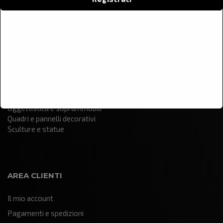
Contatti
CATEGORIE
Arredamento
Illuminazione
Oggettistica e soprammobili
Quadri e pannelli decorativi
Sculture e statue
AREA CLIENTI
Il mio account
Pagamenti e spedizioni