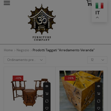
0
modal-check
IT
Home
Negozio
Prodotti Taggati “arredamento Veranda”
-
43%
-
26%