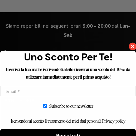
Siamo reperibili nei seguenti orari
9:00 – 20:00
dal
Lun-
Sab
Uno Sconto Per Te!
+39 328 184 8861
Inserisci la tua mail e iscrivendoti al sito riceverai uno sconto del 10% da
utilizzare immediatamente per il primo acquisto!
ETNICHOME
Subscribe to our newsletter
Home
Iscrivendomi accetto il trattamento dei miei dati personali
Privacy policy
Chi siamo
Catalogo
Registrati