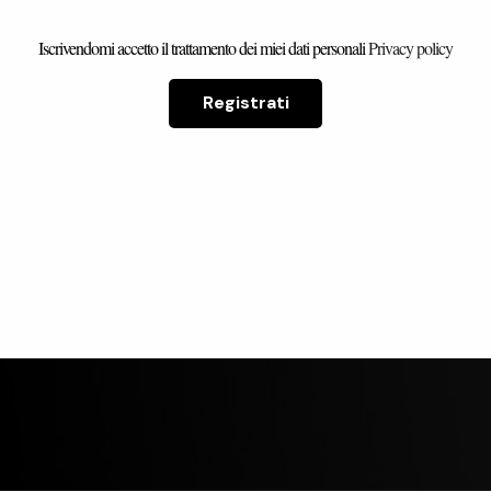
Iscrivendomi accetto il trattamento dei miei dati personali
Privacy policy
a musumeci
carmine pucci
Registrati
rienza con
Ho acquistato un armadio
bellissimo
bellissimo, che mi è stato
rivato in
consegnato, in perfette
 Il proprietario
condizioni, nell'arco di qualche
ato gentilissimo
giorno. Sono soddisfattissimo!
Leggi di più
ile a darmi tutte
Complimenti al titolare
Mi ha anche
Alessandro.
o del suo
o.