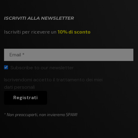
ISCRIVITI ALLA NEWSLETTER
Iscriviti per ricevere un
10% di sconto
Subscribe to our newsletter
Iscrivendomi accetto il trattamento dei miei
Privacy
dati personali
policy
Registrati
* Non preoccuparti, non invieremo SPAM!