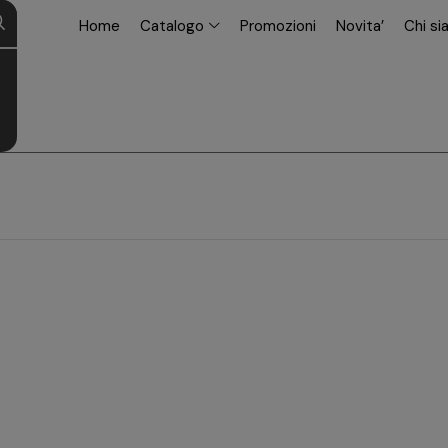
modal-check
Home
Catalogo
Promozioni
Novita’
Chi s