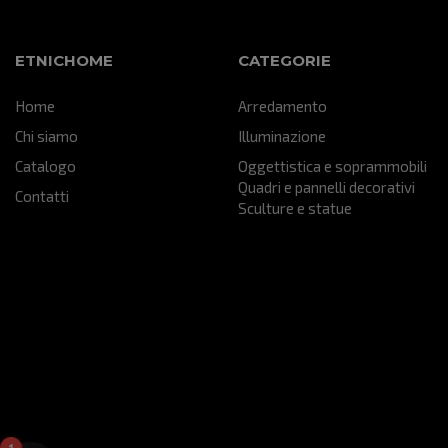
particolare che sta veramente
bene all'interno del mio "Salotto"
della mia attività...sono certo che
ETNICHOME
CATEGORIE
farà un figurone!!! grazie mille...mi
hai aiutato ad ultimare un
Home
Arredamento
progetto che nasce da lontano!!!
Chi siamo
Illuminazione
Catalogo
Oggettistica e soprammobili
Quadri e pannelli decorativi
Contatti
Sculture e statue
1