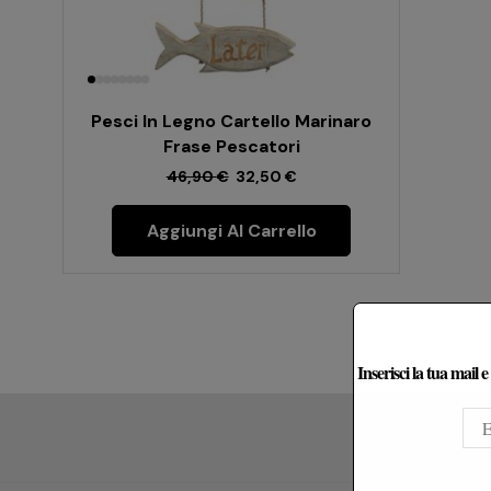
Pesci In Legno Cartello Marinaro
Frase Pescatori
46,90
€
32,50
€
Aggiungi Al Carrello
Inserisci la tua mail 
Le Re