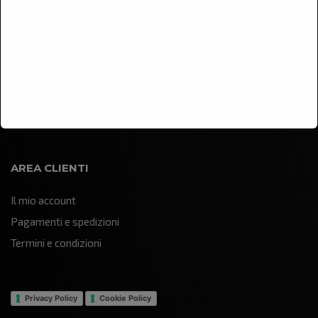
Arredamento
Illuminazione
Oggettistica e soprammobili
Quadri e pannelli decorativi
Sculture e statue
AREA CLIENTI
Il mio account
Pagamenti e spedizioni
Termini e condizioni
Privacy Policy
Cookie Policy