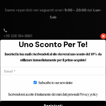
Siamo reperibili nei seguenti orari
9:00 – 20:00
dal
Lun-
Sab
+39 328 184 8861
Uno Sconto Per Te!
Inserisci la tua mail e iscrivendoti al sito riceverai uno sconto del 10% da
utilizzare immediatamente per il primo acquisto!
ETNICHOME
Home
Subscribe to our newsletter
Chi siamo
Catalogo
Iscrivendomi accetto il trattamento dei miei dati personali
Privacy policy
Contatti
Registrati