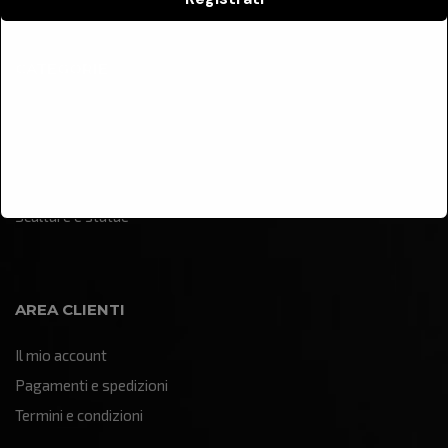
CATEGORIE
Arredamento
Illuminazione
Oggettistica e soprammobili
Quadri e pannelli decorativi
Sculture e statue
AREA CLIENTI
Il mio account
Pagamenti e spedizioni
Termini e condizioni