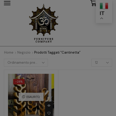
0
modal-check
IT
Home
Negozio
Prodotti Taggati “cantinetta”
-
28%
ESAURITO