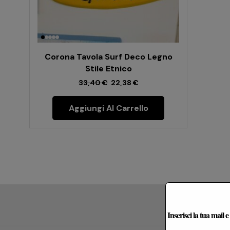
Corona Tavola Surf Deco Legno
Stile Etnico
33,40
€
22,38
€
Aggiungi Al Carrello
Le Re
Inserisci la tua mail 