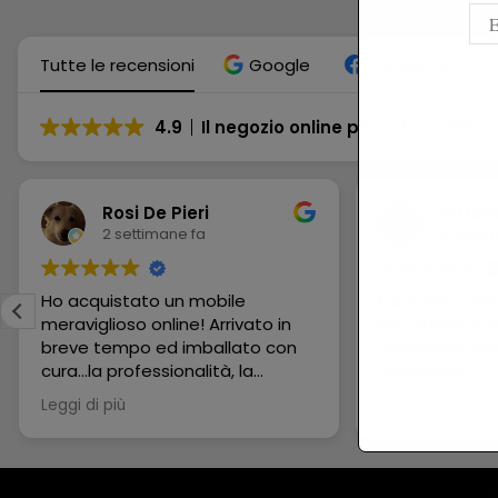
Tutte le recensioni
Google
Facebook
4.9
Il negozio online più votato del
Rosi De Pieri
Vittori
2 settimane fa
6 mesi f
Ho acquistato un mobile
Fantastico neg
meraviglioso online! Arrivato in
imbattibile,il t
breve tempo ed imballato con
persona,in gam
cura...la professionalità, la
vivamente
disponibilità e la gentilezza del
Leggi di più
commerciante è stata
impeccabile!!! 😃 Grazie grazie
grazie