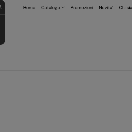
modal-check
Home
Catalogo
Promozioni
Novita’
Chi s