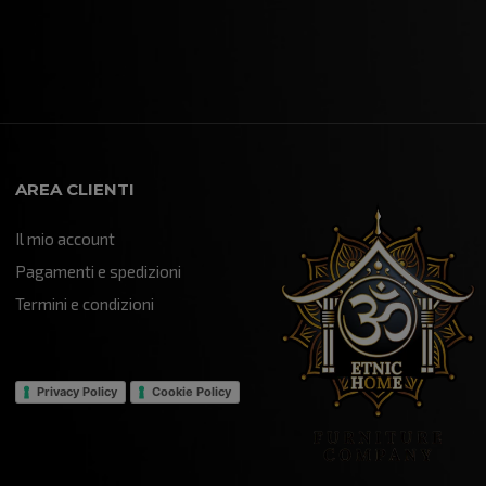
disponibile...col quale dopo una
breve intermediazione ho
acquistato una libreria "Yin
Yang"!!! che mi è stata trattata
e spedita con tempi brevissimi
data la distanza oltretutto
imballata con attenzione...e
infatti mi è stata recapitata in
AREA CLIENTI
maniera impeccabile!!! è un
componente d'arredo davvero
Il mio account
particolare che sta veramente
bene all'interno del mio "Salotto"
Pagamenti e spedizioni
della mia attività...sono certo
Termini e condizioni
che farà un figurone!!! grazie
mille...mi hai aiutato ad ultimare
un progetto che nasce da
lontano!!!
Privacy Policy
Cookie Policy