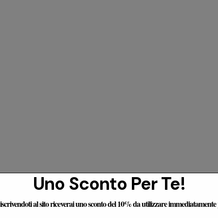
Uno Sconto Per Te!
censioni Dei Nostri Clienti
e iscrivendoti al sito riceverai uno sconto del 10% da utilizzare immediatamente