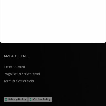
Arredamento
Illuminazione
Oggettistica e soprammobili
Quadri e pannelli decorativi
Sculture e statue
AREA CLIENTI
Il mio account
Pagamenti e spedizioni
Termini e condizioni
Privacy Policy
Cookie Policy