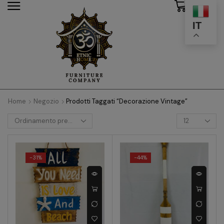
0
modal-check
IT
Home
Negozio
Prodotti Taggati “Decorazione Vintage”
-
31%
-
44%