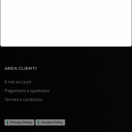
Arredamento
Illuminazione
Oggettistica e soprammobili
Quadri e pannelli decorativi
Sculture e statue
AREA CLIENTI
Il mio account
Pagamenti e spedizioni
Termini e condizioni
Privacy Policy
Cookie Policy