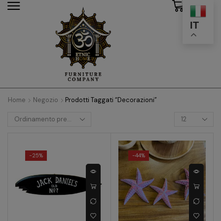
0
modal-check
IT
Home
Negozio
Prodotti Taggati “decorazioni”
-
25%
-
44%