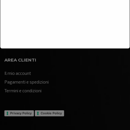
Arredamento
Illuminazione
Oggettistica e soprammobili
Quadri e pannelli decorativi
Sculture e statue
AREA CLIENTI
Il mio account
Pagamenti e spedizioni
Termini e condizioni
Privacy Policy
Cookie Policy