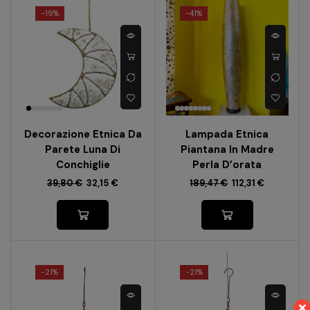
-
19%
-
41%
Decorazione Etnica Da
Lampada Etnica
Parete Luna Di
Piantana In Madre
Conchiglie
Perla D’orata
39,80
€
32,15
€
189,47
€
112,31
€
-
21%
-
21%