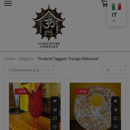
0
modal-check
IT
Home
Negozio
Prodotti Taggati “Design Balinese”
-
35%
-
20%