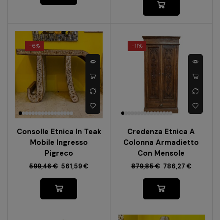
-
6%
-
11%
Consolle Etnica In Teak
Credenza Etnica A
Mobile Ingresso
Colonna Armadietto
Pigreco
Con Mensole
599,46
€
561,59
€
879,85
€
786,27
€