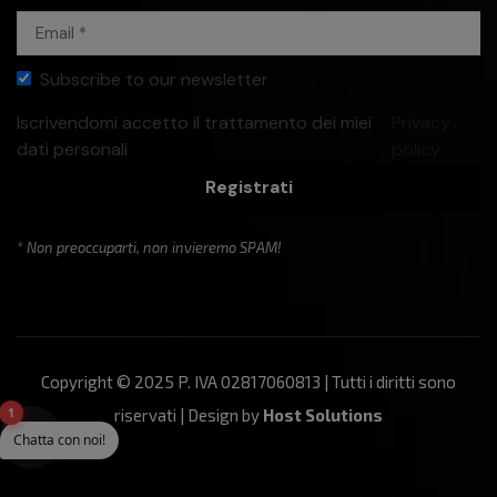
Subscribe to our newsletter
Iscrivendomi accetto il trattamento dei miei
Privacy
dati personali
policy
Registrati
* Non preoccuparti, non invieremo SPAM!
Copyright © 2025 P. IVA 02817060813 | Tutti i diritti sono
1
riservati | Design by
Host Solutions
Chatta con noi!