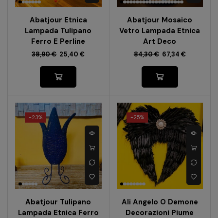
Abatjour Etnica
Abatjour Mosaico
Lampada Tulipano
Vetro Lampada Etnica
Ferro E Perline
Art Deco
38,90
€
25,40
€
84,30
€
67,34
€
-
23%
-
25%
Abatjour Tulipano
Ali Angelo O Demone
Lampada Etnica Ferro
Decorazioni Piume