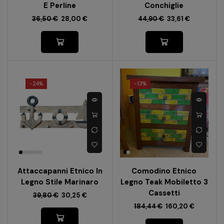
E Perline
Conchiglie
36,50
€
28,00
€
44,90
€
33,61
€
-
24%
-
13%
Attaccapanni Etnico In
Comodino Etnico
Legno Stile Marinaro
Legno Teak Mobiletto 3
Cassetti
39,80
€
30,25
€
184,44
€
160,20
€