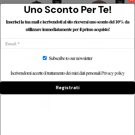
Uno Sconto Per Te!
Inserisci la tua mail e iscrivendoti al sito riceverai uno sconto del 10% da
utilizzare immediatamente per il primo acquisto!
Lampadario Etnico
Lampadario Etnico In
Ferro Battuto E
Ferro Battuto
Tessuto Viola
Ricamato
47,80
€
37,55
€
47,80
€
37,55
€
Subscribe to our newsletter
Iscrivendomi accetto il trattamento dei miei dati personali
Privacy policy
Registrati
1
2
3