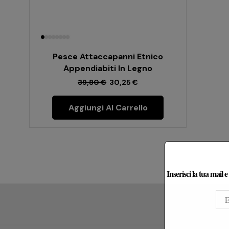
Pesce Attaccapanni Etnico
Appendiabiti In Legno
39,80
€
30,25
€
Aggiungi Al Carrello
Inserisci la tua mail 
Le Re