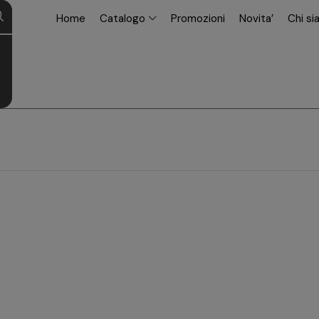
modal-check
Home
Catalogo
Promozioni
Novita’
Chi s