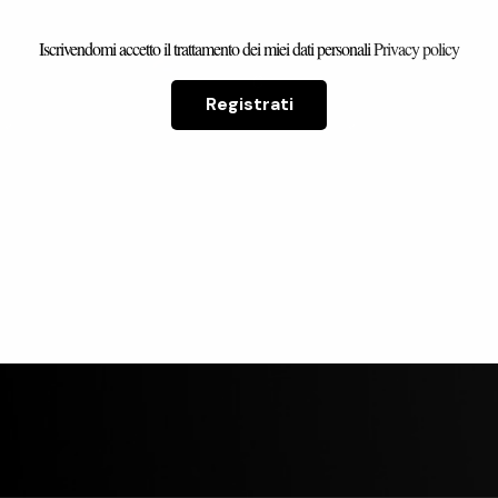
Iscrivendomi accetto il trattamento dei miei dati personali
Privacy policy
a musumeci
carmine pucci
Registrati
rienza con
Ho acquistato un armadio
bellissimo
bellissimo, che mi è stato
rivato in
consegnato, in perfette
 Il proprietario
condizioni, nell'arco di qualche
ato gentilissimo
giorno. Sono soddisfattissimo!
Leggi di più
ile a darmi tutte
Complimenti al titolare
Mi ha anche
Alessandro.
o del suo
o.