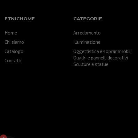
particolare che sta veramente
bene all'interno del mio "Salotto"
della mia attività...sono certo che
ETNICHOME
CATEGORIE
farà un figurone!!! grazie mille...mi
hai aiutato ad ultimare un
Home
Arredamento
progetto che nasce da lontano!!!
Chi siamo
Illuminazione
Catalogo
Oggettistica e soprammobili
Quadri e pannelli decorativi
Contatti
Sculture e statue
1