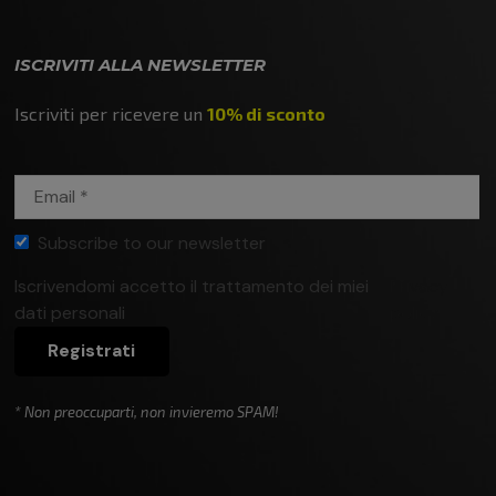
ISCRIVITI ALLA NEWSLETTER
Iscriviti per ricevere un
10% di sconto
Subscribe to our newsletter
Iscrivendomi accetto il trattamento dei miei
Privacy
dati personali
policy
Registrati
* Non preoccuparti, non invieremo SPAM!