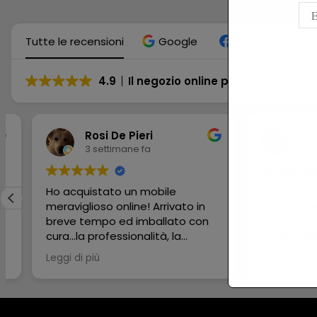
Tutte le recensioni
Google
Facebook
4.9
Il negozio online più votato del
Rosi De Pieri
Vittori
3 settimane fa
6 mesi f
Ho acquistato un mobile
Fantastico neg
meraviglioso online! Arrivato in
imbattibile,il t
breve tempo ed imballato con
persona,in gam
cura...la professionalità, la
vivamente
disponibilità e la gentilezza del
Leggi di più
commerciante è stata
impeccabile!!! 😃 Grazie grazie
grazie