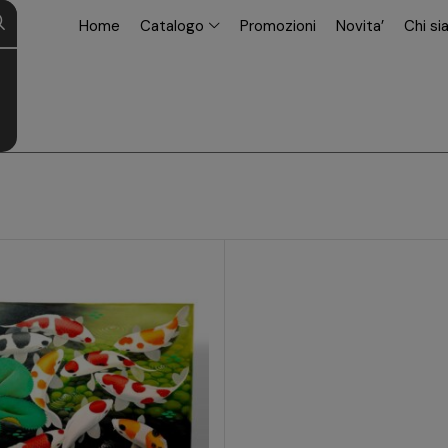
modal-check
Home
Catalogo
Promozioni
Novita’
Chi s