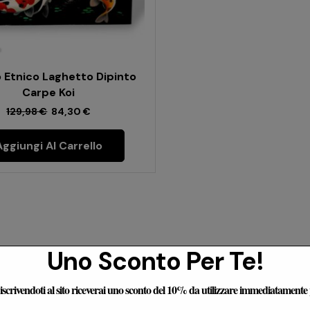
 Etnico Laghetto Dipinto
Carpe Koi
129,98
€
84,30
€
Aggiungi Al Carrello
Uno Sconto Per Te!
censioni Dei Nostri Clienti
e iscrivendoti al sito riceverai uno sconto del 10% da utilizzare immediatamente