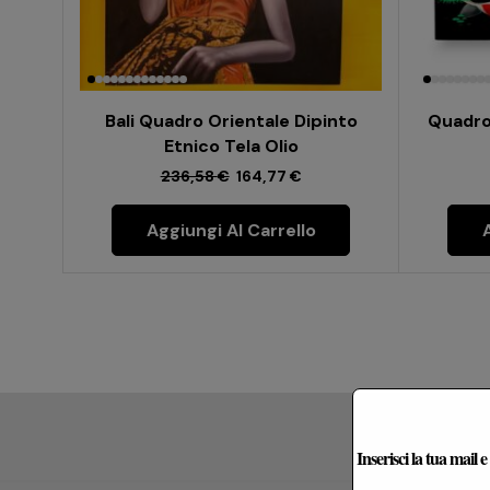
Bali Quadro Orientale Dipinto
Quadro
Etnico Tela Olio
236,58
€
164,77
€
Aggiungi Al Carrello
Le Re
Inserisci la tua mail 