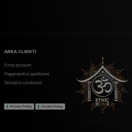
disponibile...col quale dopo una
breve intermediazione ho
acquistato una libreria "Yin
Yang"!!! che mi è stata trattata
e spedita con tempi brevissimi
data la distanza oltretutto
imballata con attenzione...e
infatti mi è stata recapitata in
AREA CLIENTI
maniera impeccabile!!! è un
componente d'arredo davvero
Il mio account
particolare che sta veramente
bene all'interno del mio "Salotto"
Pagamenti e spedizioni
della mia attività...sono certo
Termini e condizioni
che farà un figurone!!! grazie
mille...mi hai aiutato ad ultimare
un progetto che nasce da
lontano!!!
Privacy Policy
Cookie Policy