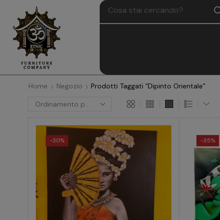
Home
Negozio
Prodotti Taggati “dipinto Orientale”
-
30%
-
35%